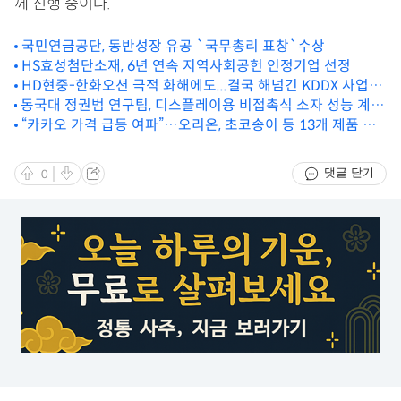
께 진행 중이다.
국민연금공단, 동반성장 유공 `국무총리 표창`수상
HS효성첨단소재, 6년 연속 지역사회공헌 인정기업 선정
HD현중-한화오션 극적 화해에도...결국 해넘긴 KDDX 사업자
동국대 정권범 연구팀, 디스플레이용 비접촉식 소자 성능 계측
선정, 왜?
기술 최초 개발
“카카오 가격 급등 여파”…오리온, 초코송이 등 13개 제품 가
격 인상
댓글 닫기
0