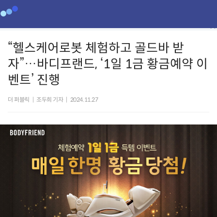
“헬스케어로봇 체험하고 골드바 받
자”…바디프랜드, ‘1일 1금 황금예약 이
벤트’ 진행
더 퍼블릭
|
조두희 기자
|
2024.11.27