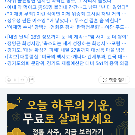
사위 불륜장면 실시간 목격한 장모, 그 자리서 숨졌다
아내 약 먹이고 男50명 불러내 강간…그 남편 "난 다 잃었다"
"이재명 무죄? 이런 식이면 이제 위증죄 교사범 처벌 거의 불
가능" [법조계에 물어보니 566]
정우성 편든 이소영 "애 낳았다고 무조건 결혼 숨 막힌다"
'이재명 수사' 강백신·엄희준 검사 '탄핵청문회'…야당 주도
내달 11일 실시
[내일 날씨] 28일 정오까지 눈·비 계속…"밤 사이 눈 더 쌓여'
정명근 화성시장, '축소되는 세계,성장하는 화성시'…포럼 발
경기도, '대남 확성기 피해' 내달 27일까지 대성동 마을 방음
표
[속보] 대통령실 "미국의 멕시코·캐나다 관세부과, 한국 대미
시설 완료
수출에 영향"
경기도의회 문광위, 경기도 제출예산안 대비 561억 증액 의결
댓글 닫기
0