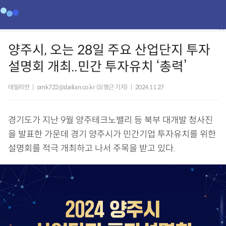
양주시, 오는 28일 주요 산업단지 투자
설명회 개최..민간 투자유치 ‘총력’
데일리안
|
omk722@dailian.co.kr (오명근 기자)
|
2024.11.27
경기도가 지난 9월 양주테크노밸리 등 북부 대개발 청사진
을 발표한 가운데 경기 양주시가 민간기업 투자유치를 위한
설명회를 적극 개최하고 나서 주목을 받고 있다.