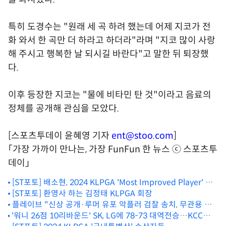
특히 도경수는 "원래 세 곡 하려 했는데 어제 지코가 전
화 와서 한 곡만 더 하라고 하더라"라며 "지코 많이 사랑
해 주시고 행복한 날 되시길 바란다"고 말한 뒤 퇴장했
다.
이후 등장한 지코는 "물에 비타민 탄 것"이라고 음료의
정체를 공개해 관심을 모았다.
[스포츠투데이 윤혜영 기자
ent@stoo.com
]
「가장 가까이 만나는, 가장 FunFun 한 뉴스 ⓒ 스포츠투
데이」
[ST포토] 배소현, 2024 KLPGA 'Most Improved Player' 수
상
[ST포토] 환영사 하는 김정태 KLPGA 회장
플레이브 "신상 공개·루머 유포 악플러 검찰 송치, 무관용 대
'워니 26점 10리바운드' SK, LG에 78-73 대역전승…KCC도
응" [공식]