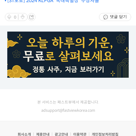
모비스 제압
[ST포토] 2024 KLPGA '국내특별상' 수상자들
댓글 닫기
0
본 서비스는 패스트뷰에서 제공합니다.
adsupport@fastviewkorea.com
회사소개
제휴안내
광고안내
이용약관
개인정보처리방침