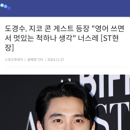
도경수, 지코 콘 게스트 등장 "영어 쓰면
서 멋있는 척하나 생각" 너스레 [ST현
장]
스포츠투데이
|
윤혜영 기자
|
2024.11.27