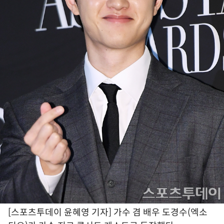
[스포츠투데이 윤혜영 기자] 가수 겸 배우 도경수(엑소