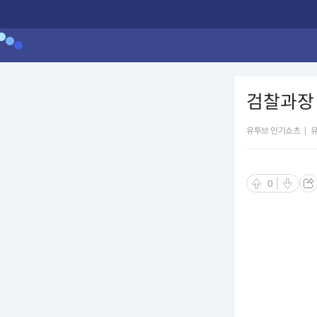
검찰과장
유투브 인기쇼츠
|
0