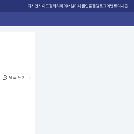
디시인사이드
갤러리
마이너갤
미니갤
인물갤
갤로그
이벤트
디시콘
댓글 닫기