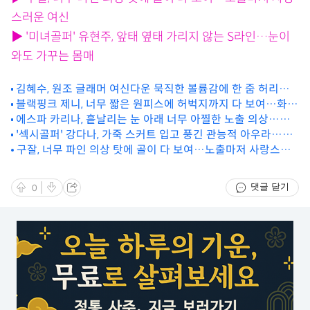
스러운 여신
▶ '미녀골퍼' 유현주, 앞태 옆태 가리지 않는 S라인…눈이
와도 가꾸는 몸매
김혜수, 원조 글래머 여신다운 묵직한 볼륨감에 한 줌 허리…
트로피 같은 몸매
블랙핑크 제니, 너무 짧은 원피스에 허벅지까지 다 보여…화려
에스파 카리나, 흩날리는 눈 아래 너무 아찔한 노출 의상…겨
한 파티걸
울 여신 등장
'섹시골퍼' 강다나, 가죽 스커트 입고 풍긴 관능적 아우라…본
투 비 섹시
구잘, 너무 파인 의상 탓에 골이 다 보여…노출마저 사랑스러
운 여신
댓글 닫기
0