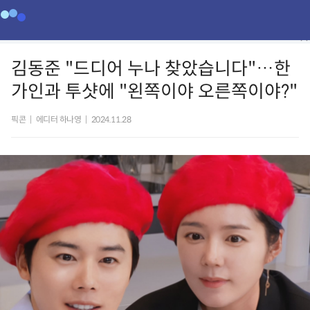
김동준 "드디어 누나 찾았습니다"…한
가인과 투샷에 "왼쪽이야 오른쪽이야?"
픽콘
|
에디터 하나영
|
2024.11.28