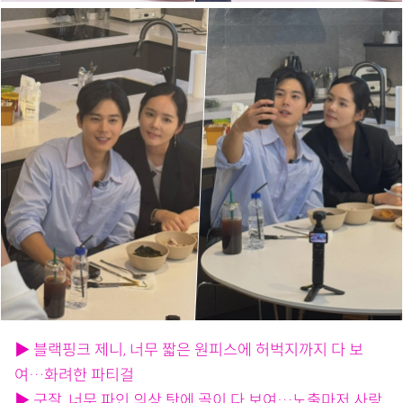
▶ 블랙핑크 제니, 너무 짧은 원피스에 허벅지까지 다 보
여…화려한 파티걸
▶ 구잘, 너무 파인 의상 탓에 골이 다 보여…노출마저 사랑