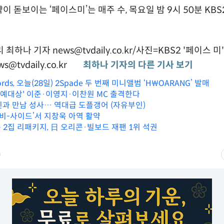
 돋보이는 ‘페이스미’는 매주 수, 목요일 밤 9시 50분 KB
하나 기자 news@tvdaily.co.kr/사진=KBS2 '페이스 미'
s@tvdaily.co.kr
최하나 기자의 다른 기사 보기
cords, 오늘(28일) 2Spade 두 번째 미니앨범 ‘H₩OARANG’ 발매
S 연예대상' 이준·이영지·이찬원 MC 출격한다
인과 만남 성사… 역대급 도플갱어 (자유부인)
 비-사이드’서 지창욱 아역 활약
 2집 리패키지, 日 오리콘·빌보드 재팬 1위 석권