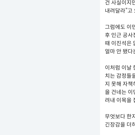
건 사실이지만
내려달라”고 
그럼에도 이민
후 인근 공사
때 이진석은 
얼마 안 됐다
이처럼 이날 
치는 감정들을
지 못해 자책
을 건네는 이
려내 이목을 
무엇보다 한
긴장감을 더