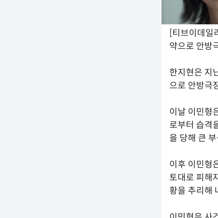
[티브이데일리
약으로 안방
한지현은 지난
으로 안방극장
이날 이민형은
로부터 습격을
을 당해 큰 
이후 이민형
토대로 피해자
황을 추리해 
이민형은 사건