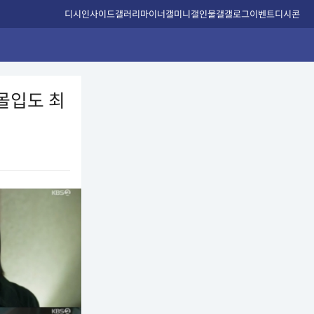
디시인사이드
갤러리
마이너갤
미니갤
인물갤
갤로그
이벤트
디시콘
 몰입도 최