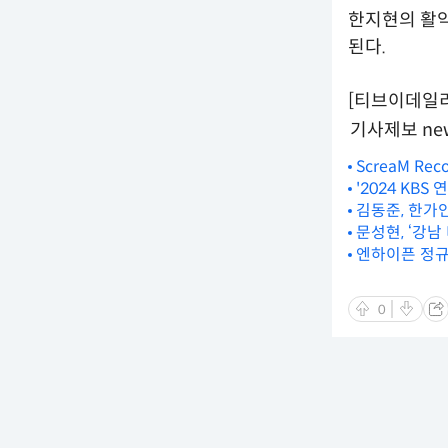
한지현의 활약이
된다.
[티브이데일리 최
기사제보 new
ScreaM Re
'2024 KB
김동준, 한가
문성현, ‘강남
엔하이픈 정규
0