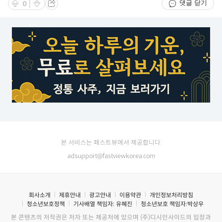
댓글 닫기
0
본 서비스는 패스트뷰에서 제공합니다.
adsupport@fastviewkorea.com
회사소개
제휴안내
광고안내
이용약관
개인정보처리방침
청소년보호정책
기사배열 책임자:
유혜진
청소년보호 책임자:
박상우
본 콘텐츠의 저작권은 저자 또는 제공처에 있으며 (주)디시인사이드의 입장과