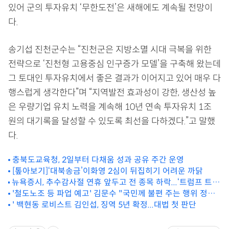
있어 군의 투자유치 ‘무한도전’은 새해에도 계속될 전망이
다.
송기섭 진천군수는 “진천군은 지방소멸 시대 극복을 위한
전략으로 ‘진천형 고용중심 인구증가 모델’을 구축해 왔는데
그 토대인 투자유치에서 좋은 결과가 이어지고 있어 매우 다
행스럽게 생각한다”며 “지역발전 효과성이 강한, 생산성 높
은 우량기업 유치 노력을 계속해 10년 연속 투자유치 1조
원의 대기록을 달성할 수 있도록 최선을 다하겠다.”고 말했
다.
충북도교육청, 2일부터 다채움 성과 공유 주간 운영
[톺아보기]‘대북송금’이화영 2심이 뒤집히기 어려운 까닭
뉴욕증시, 추수감사절 연휴 앞두고 전 종목 하락...‘트럼프 트레
이드’ 효과 퇴색
'철도노조 등 파업 예고' 김문수 "국민께 불편 주는 행위 정당
화 안돼"
' 백현동 로비스트 김인섭, 징역 5년 확정...대법 첫 판단