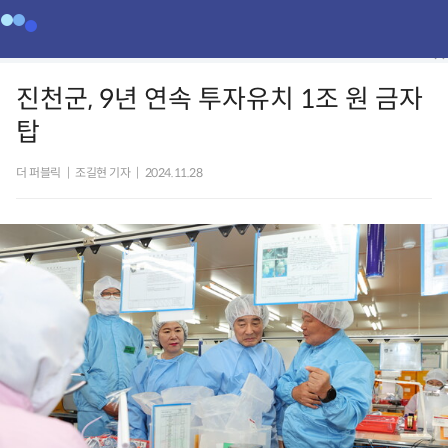
진천군, 9년 연속 투자유치 1조 원 금자
탑
더 퍼블릭
|
조길현 기자
|
2024.11.28