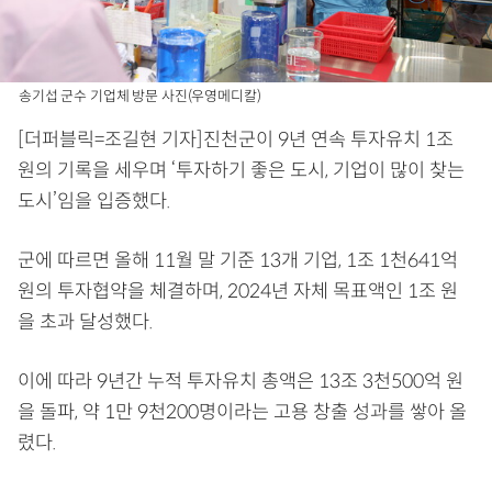
송기섭 군수 기업체 방문 사진(우영메디칼)
[더퍼블릭=조길현 기자]진천군이 9년 연속 투자유치 1조
원의 기록을 세우며 ‘투자하기 좋은 도시, 기업이 많이 찾는
도시’임을 입증했다.
군에 따르면 올해 11월 말 기준 13개 기업, 1조 1천641억
원의 투자협약을 체결하며, 2024년 자체 목표액인 1조 원
을 초과 달성했다.
이에 따라 9년간 누적 투자유치 총액은 13조 3천500억 원
을 돌파, 약 1만 9천200명이라는 고용 창출 성과를 쌓아 올
렸다.