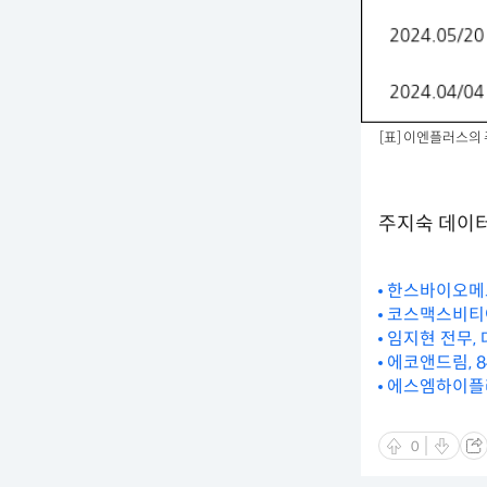
[표] 이엔플러스
주지숙 데이터투
한스바이오메드
코스맥스비티아
임지현 전무, 
에코앤드림, 
에스엠하이플러스
0