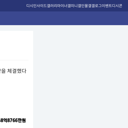
디시인사이드
갤러리
마이너갤
미니갤
인물갤
갤로그
이벤트
디시콘
계약을 체결했다