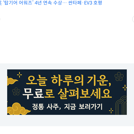
 ‘탑기어 어워즈’ 4년 연속 수상… 싼타페·EV3 호평