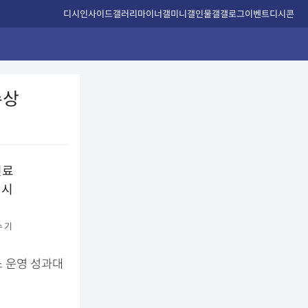
디시인사이드
갤러리
마이너갤
미니갤
인물갤
갤로그
이벤트
디시콘
수상
 기
소 운영 성과대