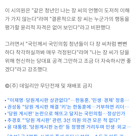
이 시의원은 "같은 청년인 나는 장 씨의 언행이 도저히 이해
가 가지 않는다"라며 "결론적으로 장 씨는 누군가의 행동을
평가할 윤리적 자격은 없어 보인다"라고 비판했다.
그러면서 "국민께서 국민의힘 청년들이 다 장 씨처럼 뻔뻔
하다 착각하실까봐 매우 걱정된다"라며 "나는 장 씨가 당을
위해 헌신하는 당대표 공격 그만하고 조금 더 자숙하시면 좋
겠다"라고 강조했다.
©(주) 데일리안 무단전재 및 재배포 금지
"이재명·당원게시판 상관없다"…한동훈, '민생·경제' 정중동
권성동 "당원 게시판 해결 '키'는 한동훈에…거부하면 리더십
행보
타격"
'당원 게시판' 논란으로 해뜨고 달지는 국민의힘…정상인가
추경호 "'당원 게시판' 관련, 3선 의원 의견 모은 적 없다"
윤 대통령, '당원게시판 논란' 등 정쟁엔 거리두며 민생·외교
집중