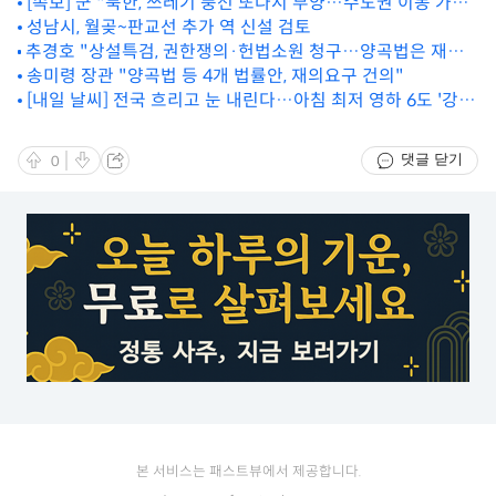
[속보] 군 "북한, 쓰레기 풍선 또다시 부양…수도권 이동 가능
성"
성남시, 월곶~판교선 추가 역 신설 검토
추경호 "상설특검, 권한쟁의·헌법소원 청구…양곡법은 재의
요구 건의"
송미령 장관 "양곡법 등 4개 법률안, 재의요구 건의"
[내일 날씨] 전국 흐리고 눈 내린다…아침 최저 영하 6도 '강추
위'
댓글 닫기
0
본 서비스는 패스트뷰에서 제공합니다.