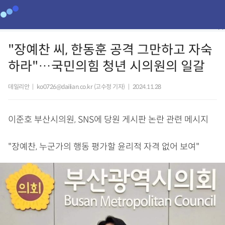
"장예찬 씨, 한동훈 공격 그만하고 자숙
하라"…국민의힘 청년 시의원의 일갈
데일리안
|
ko0726@dailian.co.kr (고수정 기자)
|
2024.11.28
이준호 부산시의원, SNS에 당원 게시판 논란 관련 메시지
"장예찬, 누군가의 행동 평가할 윤리적 자격 없어 보여"