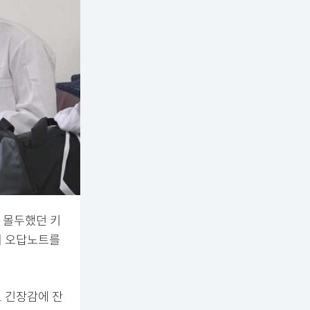
 몰두했던 키
의 오답노트를
 긴장감에 잔