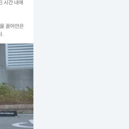
진 시간 내에
짐을 끌어안은
.