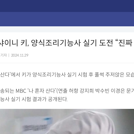
 샤이니 키, 양식조리기능사 실기 도전 “진짜
 기자
|
2024.11.29
자 산다’에서 키가 양식조리기능사 실기 시험 후 풀썩 주저앉은 모
방송되는 MBC ‘나 혼자 산다’(연출 허항 강지희 박수빈 이경은 
능사 실기 시험 결과가 공개된다.