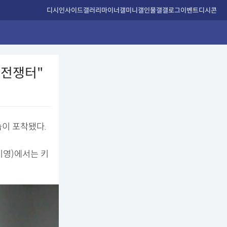
디시인사이드
갤러리
마이너갤
미니갤
인물갤
갤로그
이벤트
디시콘
 전쟁터"
습이 포착됐다.
문기영)에서는 키