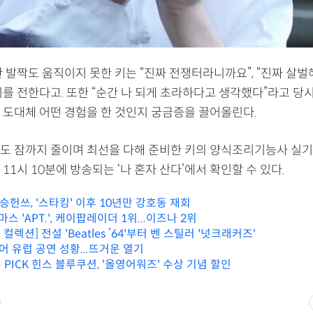
 발짝도 움직이지 못한 키는 “진짜 전쟁터라니까요”, “진짜 살벌
기를 전한다고. 또한 “순간 나 되게 초라하다고 생각했다”라고 당
 도대체 어떤 경험을 한 것인지 궁금증을 끌어올린다.
도 잠까지 줄이며 최선을 다해 준비한 키의 양식조리기능사 실기
밤 11시 10분에 방송되는 ‘나 혼자 산다’에서 확인할 수 있다.
 승헌쓰, '스타킹' 이후 10년만 강호동 재회
스 'APT.', 케이팝레이더 1위...이즈나 2위
컬렉션] 전설 'Beatles ’64'부터 벤 스틸러 '넛크래커즈'
어 유럽 공연 성황...뜨거운 열기
PICK 힌스 블루쿠션, '올영어워즈' 수상 기념 할인