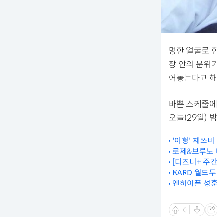
멍한 얼굴로 한
장 안의 분위
어놓는다고 해
바쁜 스케줄에
오늘(29일) 
'아형' 재쓰비
로제&브루노 마
[디즈니+ 주간 
KARD 월드투
엔하이픈 성훈 
0