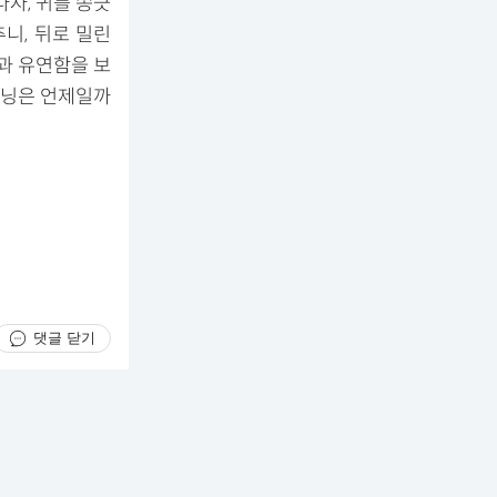
자, 귀를 쫑긋
니, 뒤로 밀린
과 유연함을 보
러닝은 언제일까
댓글 닫기