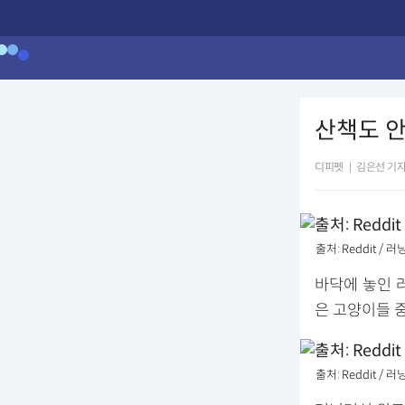
산책도 안
디피펫
|
김은선 기
출처: Reddit 
바닥에 놓인 
은 고양이들 
출처: Reddit /