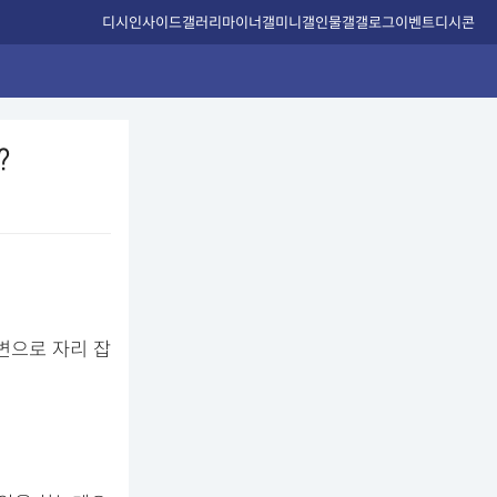
디시인사이드
갤러리
마이너갤
미니갤
인물갤
갤로그
이벤트
디시콘
?
변으로 자리 잡