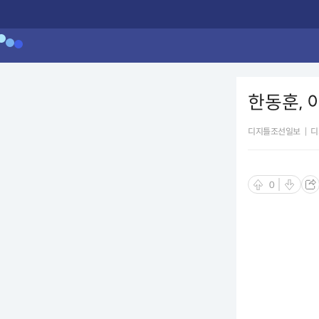
한동훈, 이
디지틀조선일보
|
디
0