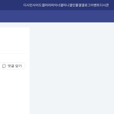
디시인사이드
갤러리
마이너갤
미니갤
인물갤
갤로그
이벤트
디시콘
댓글 닫기