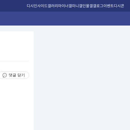
디시인사이드
갤러리
마이너갤
미니갤
인물갤
갤로그
이벤트
디시콘
댓글 닫기