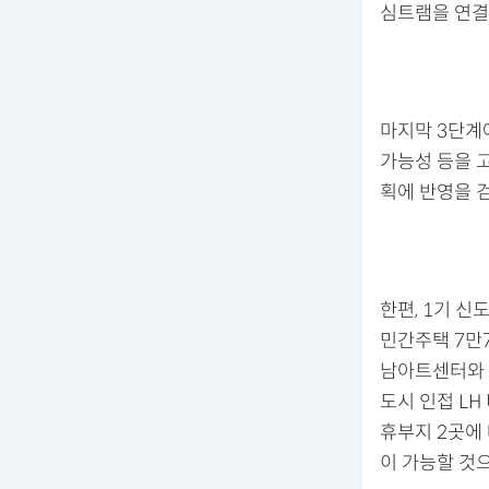
심트램을 연결
마지막 3단계
가능성 등을 
획에 반영을 
한편, 1기 
민간주택 7만7
남아트센터와 
도시 인접 LH
휴부지 2곳에
이 가능할 것