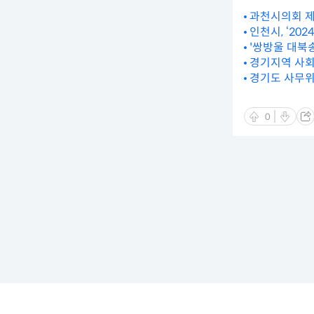
과천시의회 제
인천시, ‘20
'쌍방울 대북송
경기지역 사회
경기도 사무위
0