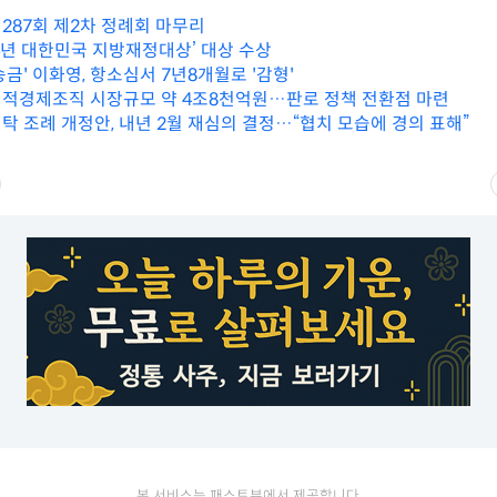
287회 제2차 정례회 마무리
24년 대한민국 지방재정대상’ 대상 수상
금' 이화영, 항소심서 7년8개월로 '감형'
적경제조직 시장규모 약 4조8천억원…판로 정책 전환점 마련
탁 조례 개정안, 내년 2월 재심의 결정…“협치 모습에 경의 표해”
본 서비스는 패스트뷰에서 제공합니다.