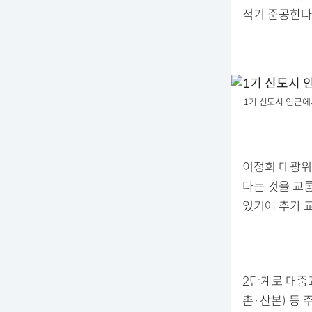
적기 준공한다
1기 신도시 인근에
이정희 대광위
다는 것을 교
있기에 추가 
2단계로 대중교
촌·산본) 등