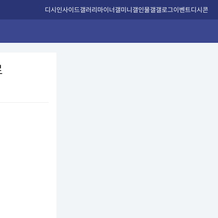
디시인사이드
갤러리
마이너갤
미니갤
인물갤
갤로그
이벤트
디시콘
료