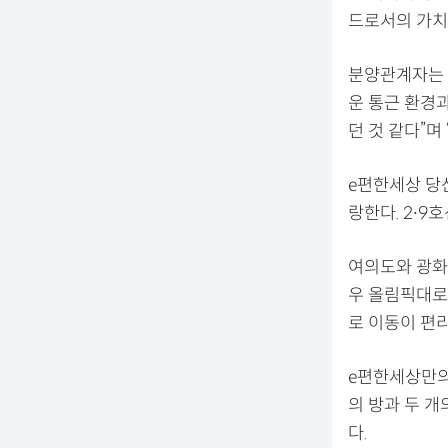
드로서의 가치
분양관계자는 
운 통근 환경
던 것 같다”며
e편한세상 당
랑한다. 2∙9
여의도와 광화
우 올림픽대로
로 이동이 편
e편한세상만의
의 방과 두 개
다.