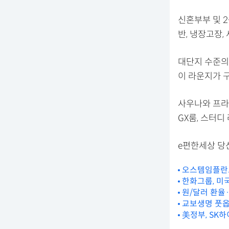
신혼부부 및 
반, 냉장고장
대단지 수준의
이 라운지가 
사우나와 프라
GX룸, 스터디
e편한세상 당산
오스템임플란트
한화그룹, 미
원/달러 환율
교보생명 풋옵션
美정부, SK하