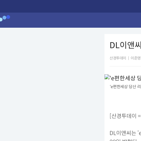
DL이앤씨
산경투데이
|
이준영
'e편한세상 당산 리
[산경투데이 =
DL이앤씨는 ‘