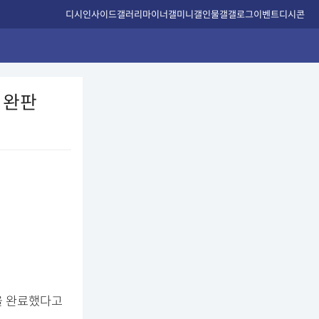
디시인사이드
갤러리
마이너갤
미니갤
인물갤
갤로그
이벤트
디시콘
 완판
약을 완료했다고