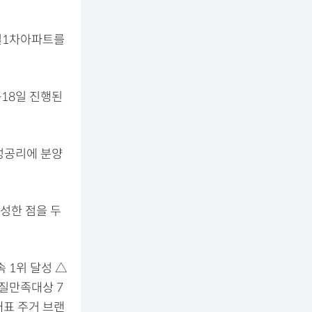
일1차아파트를
6~18일 진행된
성공리에 분양
달성한 점을 두
 1위 달성 △
품질만족대상 7
대표 주거 브랜