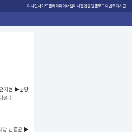
디시인사이드
갤러리
마이너갤
미니갤
인물갤
갤로그
이벤트
디시콘
윤지현 ▶분당
 김성수
장 신룡균 ▶