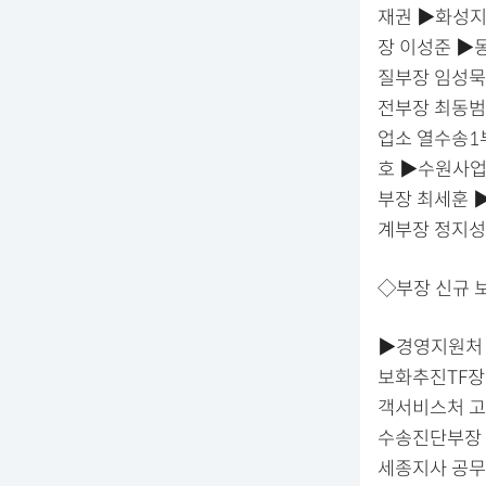
재권 ▶화성지
장 이성준 ▶
질부장 임성묵
전부장 최동범
업소 열수송1
호 ▶수원사업
부장 최세훈 
계부장 정지성
◇부장 신규 
▶경영지원처 
보화추진TF장
객서비스처 고
수송진단부장 
세종지사 공무