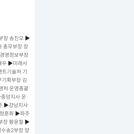
부장 송진오 ▶
 총무부장 장
 경영정보부장
태우 ▶미래사
랜트기술처 기
구기획부장 김
영처 운영총괄
▶중앙지사 운
준 ▶강남지사
 정훈화 ▶파주
부장 황윤철 ▶
열수송2부장 양