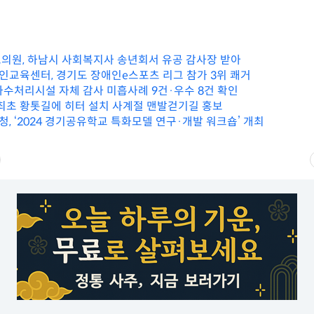
의원, 하남시 사회복지사 송년회서 유공 감사장 받아
교육센터, 경기도 장애인e스포츠 리그 참가 3위 쾌거
하수처리시설 자체 감사 미흡사례 9건·우수 8건 확인
 최초 황톳길에 히터 설치 사계절 맨발걷기길 홍보
, ‘2024 경기공유학교 특화모델 연구·개발 워크숍’ 개최