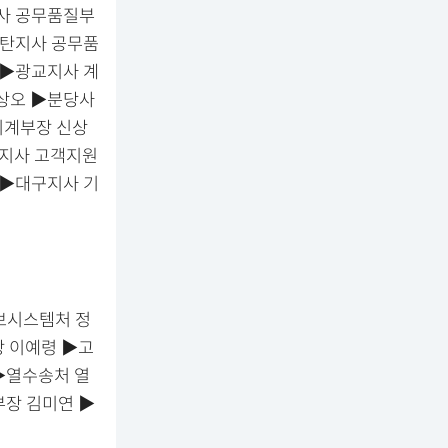
사 공무품질부
동탄지사 공무품
 ▶광교지사 계
상오 ▶분당사
기계부장 신상
택지사 고객지원
 ▶대구지사 기
보시스템처 정
 이예령 ▶고
▶열수송처 열
장 김미연 ▶