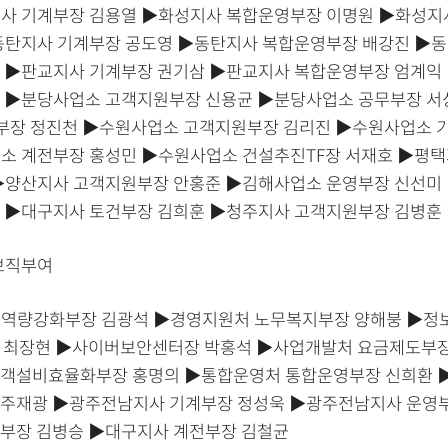
사 기계부장 김용열 ▶화성지사 복합운영부장 이명원 ▶화성지
동탄지사 기계부장 공도영 ▶동탄지사 복합운영부장 배강진 ▶
 ▶판교지사 기계부장 권기삼 ▶판교지사 복합운영부장 엄계익
 ▶분당사업소 고객지원부장 신용균 ▶분당사업소 공무부장 서
부장 정진천 ▶수원사업소 고객지원부장 김리진 ▶수원사업소 
소 계전부장 홍성민 ▶수원사업소 건설추진TF장 서재호 ▶평
▶양산지사 고객지원부장 안홍준 ▶김해사업소 운영부장 신선미
 ▶대구지사 토건부장 김희훈 ▶청주지사 고객지원부장 김병훈
보직부여
역량강화부장 김광석 ▶경영지원처 노무복지부장 양해붕 ▶정
 최장현 ▶사이버보안센터장 박홍석 ▶사업개발처 요금제도부장
객설비효율화부장 홍명의 ▶통합운영처 통합운영부장 신희환 
주재광 ▶광주전남지사 기계부장 정성욱 ▶광주전남지사 운영부
부장 김병승 ▶대구지사 계전부장 김철균