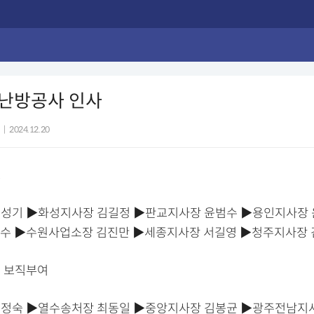
난방공사 인사
|
2024.12.20
보
성기 ▶화성지사장 김길정 ▶판교지사장 윤범수 ▶용인지사장 
수 ▶수원사업소장 김진만 ▶세종지사장 서길영 ▶청주지사장
 보직부여
정숙 ▶열수송처장 최동일 ▶중앙지사장 김봉균 ▶광주전남지사