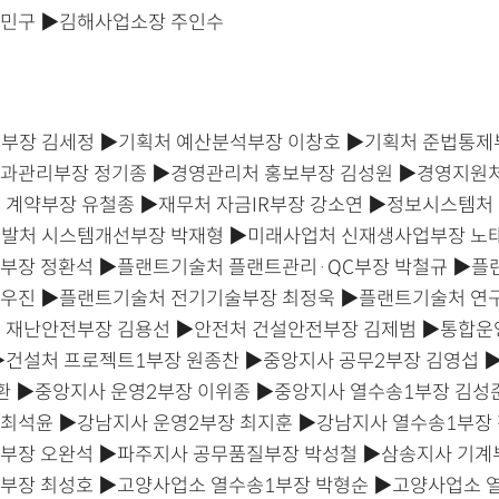
강민구 ▶김해사업소장 주인수
부장 김세정 ▶기획처 예산분석부장 이창호 ▶기획처 준법통제
과관리부장 정기종 ▶경영관리처 홍보부장 김성원 ▶경영지원처
 계약부장 유철종 ▶재무처 자금IR부장 강소연 ▶정보시스템처
발처 시스템개선부장 박재형 ▶미래사업처 신재생사업부장 노
부장 정환석 ▶플랜트기술처 플랜트관리·QC부장 박철규 ▶플
우진 ▶플랜트기술처 전기기술부장 최정욱 ▶플랜트기술처 연
 재난안전부장 김용선 ▶안전처 건설안전부장 김제범 ▶통합운
▶건설처 프로젝트1부장 원종찬 ▶중앙지사 공무2부장 김영섭 
환 ▶중앙지사 운영2부장 이위종 ▶중앙지사 열수송1부장 김성
최석윤 ▶강남지사 운영2부장 최지훈 ▶강남지사 열수송1부장
부장 오완석 ▶파주지사 공무품질부장 박성철 ▶삼송지사 기계
부장 최성호 ▶고양사업소 열수송1부장 박형순 ▶고양사업소 