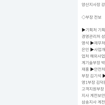
양산지사장 
◇부장 전보
▶기획처 기획
경영관리처 성
영석 ▶재무처
은민 ▶사업개
업처 해외사업
계기술부장 박
재홍 ▶안전처
부장 김기석 
영1부장 김덕
고객지원부장 
지사 계전보안
삼송지사 계전