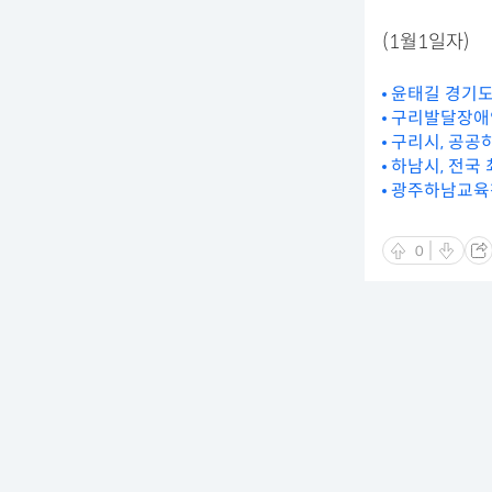
(1월1일자)
윤태길 경기도
구리발달장애인
구리시, 공공
하남시, 전국
광주하남교육청
0