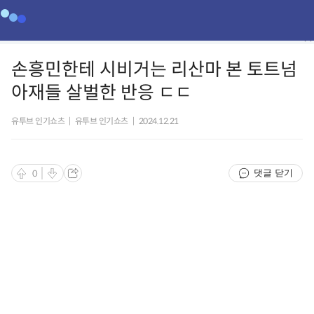
손흥민한테 시비거는 리산마 본 토트넘
아재들 살벌한 반응 ㄷㄷ
유투브 인기쇼츠
|
유투브 인기쇼츠
|
2024.12.21
댓글 닫기
0