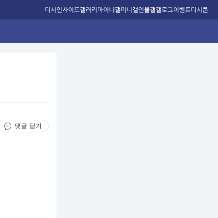
디시인사이드
갤러리
마이너갤
미니갤
인물갤
갤로그
이벤트
디시콘
댓글 닫기