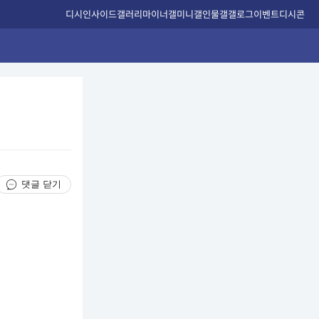
디시인사이드
갤러리
마이너갤
미니갤
인물갤
갤로그
이벤트
디시콘
댓글 닫기