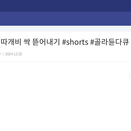
따개비 싹 뜯어내기 #shorts #골라듄다큐
큐
|
2024.12.22