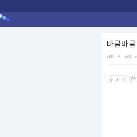
바글바글 
EBS 다큐
|
EBS 다
0