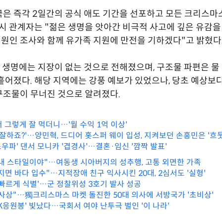
은 즉각 2일간의 공식 애도 기간을 선포하고 모든 크리스마
 시 관계자는 "젊은 생명을 앗아간 비극적 사고에 깊은 유감
 원인 조사와 함께 유가족 지원에 만전을 기하겠다"고 밝혔다
 생명에는 지장이 없는 것으로 전해졌으며, 구조물 파편은 물
흩어졌다. 해당 지역에는 강풍 예보가 있었으나, 당초 예상보
구조물이 무너진 것으로 알려졌다.
 그렇게 잘 먹더니…'월 수익 1억 이상'
 잘하죠?'…양민혁, 드디어 홋스퍼 웨이 입성, 지켜보던 손흥민은 '흐뭇
'스우파' 댄서 모니카 '겹경사'…결혼·임신 '깜짝 발표'
내 스타일이야"…여동생 시아버지의 성추행, 고통 외면한 가족
지면 바다 입수"…지적장애 친구 익사시킨 20대, 2심서도 '실형'
 빠르게 식별'…군 정찰위성 3호기 발사 성공
게 사상"…獨크리스마스 마켓 돌진한 50대 의사에 서방국가 '초비상'
K응원봉' 빛났다…국회서 여야 난투극 벌인 '이 나라'