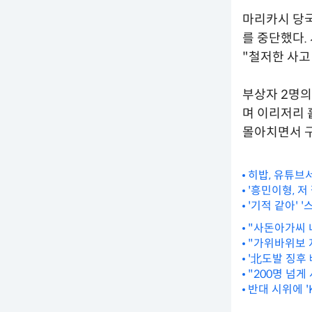
마리카시 당국
를 중단했다.
"철저한 사고
부상자 2명의
며 이리저리 
몰아치면서 
히밥, 유튜브서
'흥민이형, 저
'기적 같아' 
"사돈아가씨 
"가위바위보 
'北도발 징후
"200명 넘
반대 시위에 '