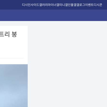
디시인사이드
갤러리
마이너갤
미니갤
인물갤
갤로그
이벤트
디시콘
트리 붕