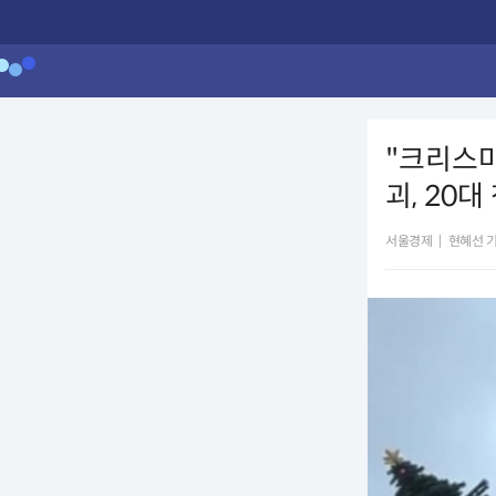
"크리스마
괴, 20대
서울경제
|
현혜선 