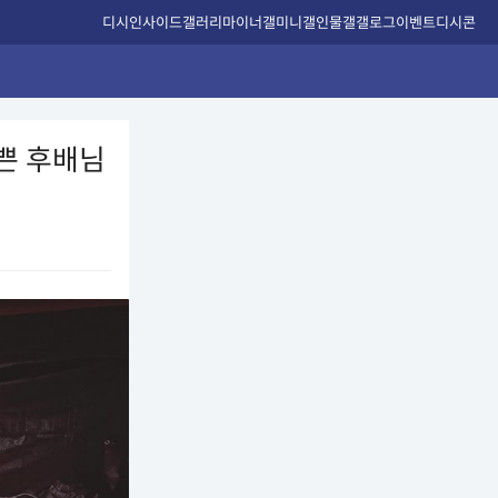
디시인사이드
갤러리
마이너갤
미니갤
인물갤
갤로그
이벤트
디시콘
예쁜 후배님