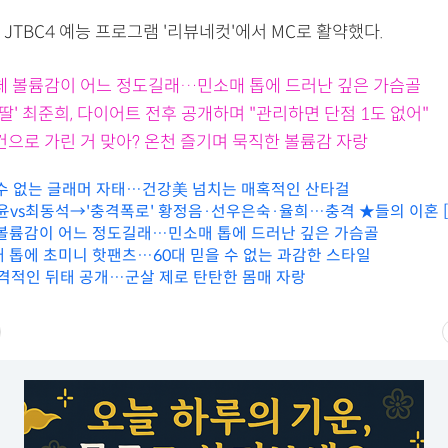
JTBC4 예능 프로그램 '리뷰네컷'에서 MC로 활약했다.
대체 볼륨감이 어느 정도길래…민소매 톱에 드러난 깊은 가슴골
 딸' 최준희, 다이어트 전후 공개하며 "관리하면 단점 1도 없어"
건으로 가린 거 맞아? 온천 즐기며 묵직한 볼륨감 자랑
 수 없는 글래머 자태…건강美 넘치는 매혹적인 산타걸
지윤vs최동석→'충격폭로' 황정음·선우은숙·율희…충격 ★들의 이혼 
 볼륨감이 어느 정도길래…민소매 톱에 드러난 깊은 가슴골
매 톱에 초미니 핫팬츠…60대 믿을 수 없는 과감한 스타일
 파격적인 뒤태 공개…군살 제로 탄탄한 몸매 자랑