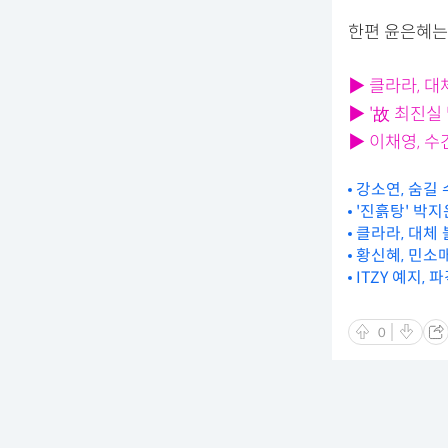
한편 윤은혜는 
▶ 클라라, 
▶ '故 최진실
▶ 이채영, 수
강소연, 숨길
'진흙탕' 박
클라라, 대체
황신혜, 민소
ITZY 예지,
0