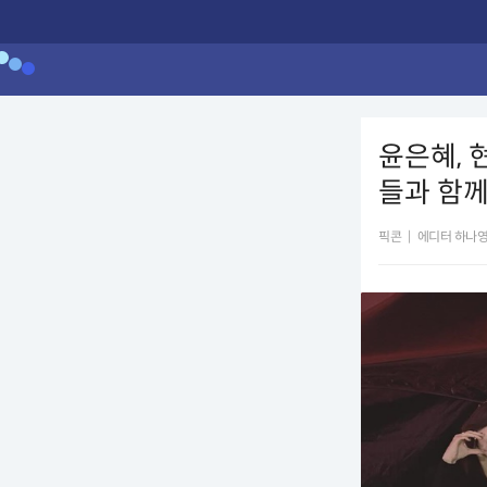
윤은혜, 
들과 함께
픽콘
|
에디터 하나