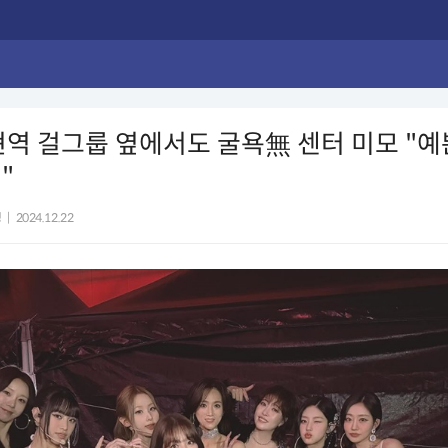
현역 걸그룹 옆에서도 굴욕無 센터 미모 "
"
영
|
2024.12.22