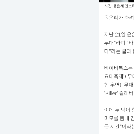
사진: 윤은혜 인스
윤은혜가 화려
지난 21일 
무대"라며 "
다"라는 글과
베이비복스는 지
요대축제') 무
한 우연)' 
'Killer'
이에 두 팀이 
미모를 뽐내 
든 시간"이라