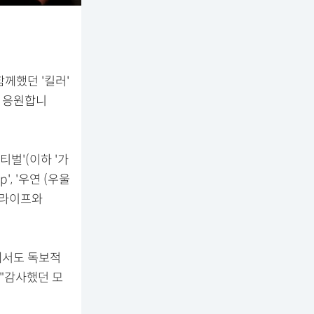
께했던 '킬러'
히 응원합니
티벌'(이하 '가
, '우연 (우울
브라이프와
에서도 독보적
 "감사했던 모