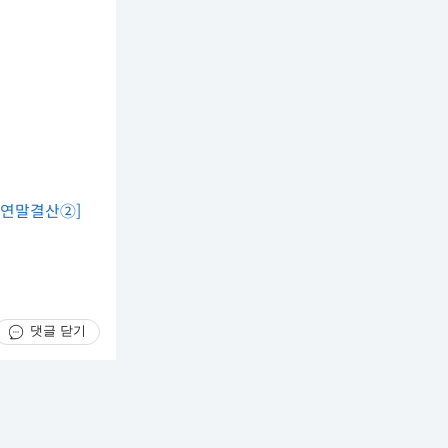
[연말결산②]
댓글 닫기