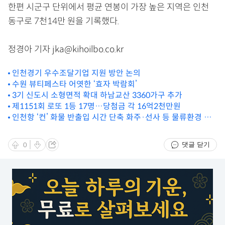
한편 시군구 단위에서 평균 연봉이 가장 높은 지역은 인천
동구로 7천14만 원을 기록했다.
정경아 기자 jka@kihoilbo.co.kr
인천경기 우수조달기업 지원 방안 논의
수원 뷰티페스타 어엿한 ‘효자 박람회’
3기 신도시 소형면적 확대 하남교산 3360가구 추가
제1151회 로또 1등 17명…당첨금 각 16억2천만원
인천항 ‘컨’ 화물 반출입 시간 단축 화주·선사 등 물류환경 만
족도 UP
댓글 닫기
0