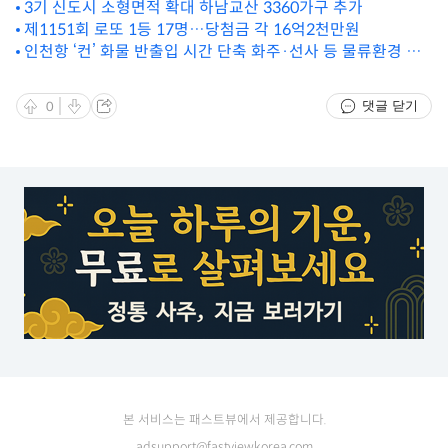
3기 신도시 소형면적 확대 하남교산 3360가구 추가
제1151회 로또 1등 17명…당첨금 각 16억2천만원
인천항 ‘컨’ 화물 반출입 시간 단축 화주·선사 등 물류환경 만
족도 UP
댓글 닫기
0
본 서비스는 패스트뷰에서 제공합니다.
adsupport@fastviewkorea.com