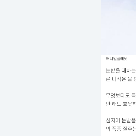
애니멀플래닛
눈밭을 대하는
른 녀석은 물 
무엇보다도 특
만 해도 흐뭇
심지어 눈밭을
의 폭풍 질주