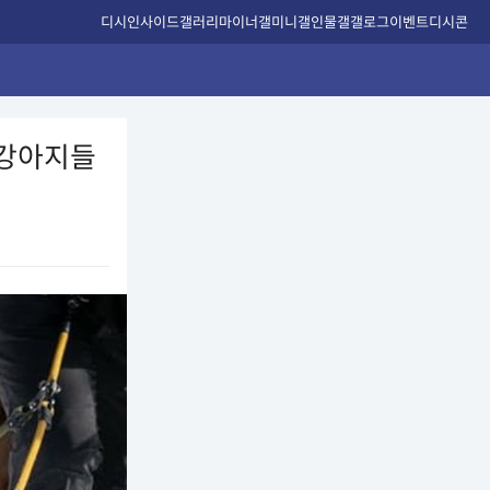
디시인사이드
갤러리
마이너갤
미니갤
인물갤
갤로그
이벤트
디시콘
 강아지들