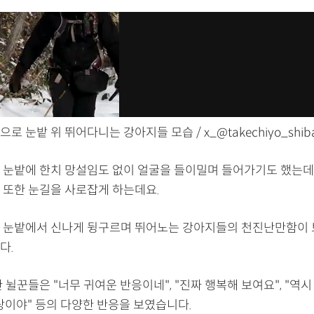
로 눈밭 위 뛰어다니는 강아지들 모습 / x_@takechiyo_shib
 눈밭에 한치 망설임도 없이 얼굴을 들이밀며 들어가기도 했는데요
 또한 눈길을 사로잡게 하는데요.
 눈밭에서 신나게 뒹구르며 뛰어노는 강아지들의 천진난만함이 
다.
 뉠꾼들은 "너무 귀여운 반응이네", "진짜 행복해 보여요", "역시
랑이야" 등의 다양한 반응을 보였습니다.