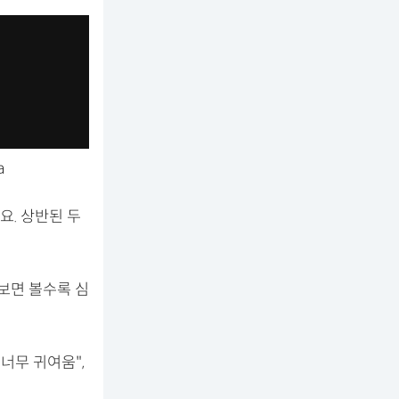
a
. 상반된 두
보면 볼수록 심
 너무 귀여움",