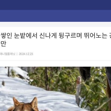
 쌓인 눈밭에서 신나게 뒹구르며 뛰어노는
난만
애니멀플래닛
|
2024.12.23