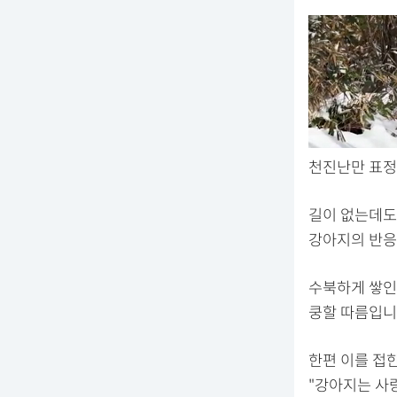
천진난만 표정으
길이 없는데도
강아지의 반응
수북하게 쌓인
쿵할 따름입니
한편 이를 접한
"강아지는 사