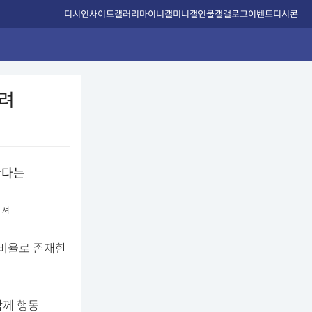
디시인사이드
갤러리
마이너갤
미니갤
인물갤
갤로그
이벤트
디시콘
우려
 셔
 비율로 존재한
 함께 행동