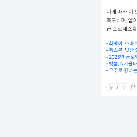
이에 따라 이
촉구하며, 앱
급 프로세스를
화웨이, 스마
폭스콘, 닛산
2025년 글
빗썸, N서울타
우주로 향하는
0