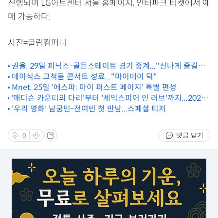
진행되며 LG아트센터 서울 홈페이지, 인터파크 티켓에서 예
매 가능하다.
사진=글림컴퍼니
권율, 29일 피닉스-골든스테이트 경기 중계..."신나게 즐길
것"
데이식스 고척돔 콘서트 성료..."마이데이 덕"
Mnet, 25일 '에스파: 마이 퍼스트 페이지' 특별 편성
'매디슨 카운티의 다리'부터 '셰익스피어 인 러브'까지...2025
쇼노트 라인업
'우리 영화' 남궁민-전여빈 첫 만남...스페셜 티저
댓글 닫기
0