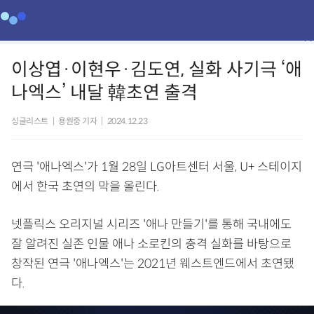
이상엽·이현우·김도연, 실화 사기극 ‘애
나엑스’ 내달 韓초연 출격
싱글리스트
|
용원중 기자
|
2024.12.23
연극 '애나엑스'가 1월 28일 LG아트센터 서울, U+ 스테이지
에서 한국 초연의 막을 올린다.
넷플릭스 오리지널 시리즈 '애나 만들기'를 통해 국내에도
잘 알려진 실존 인물 애나 소로킨의 충격 실화를 바탕으로
창작된 연극 '애나엑스'는 2021년 웨스트엔드에서 초연됐
다.