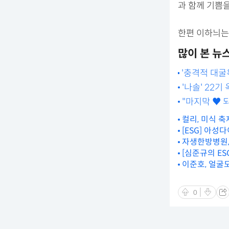
과 함께 기쁨을
한편 이하늬는 
많이 본 뉴
'충격적 대굴욕
다" 英 언론
'나솔' 22기
"마지막 ♥ 
뷰](종합)
컬리, 미식 축
자생한방병원, 
[심준규의 ES
이준호, 얼굴
0