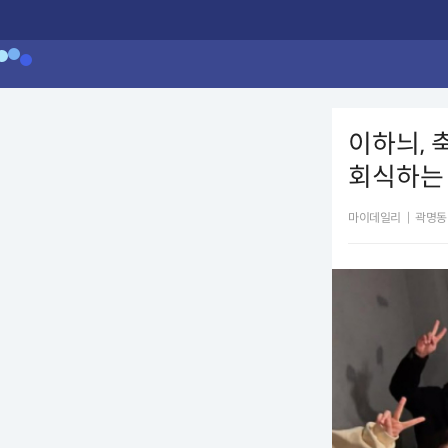
이하늬, 
회식하는 
마이데일리
|
곽명동