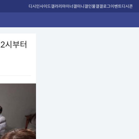
디시인사이드
갤러리
마이너갤
미니갤
인물갤
갤로그
이벤트
디시콘
 2시부터