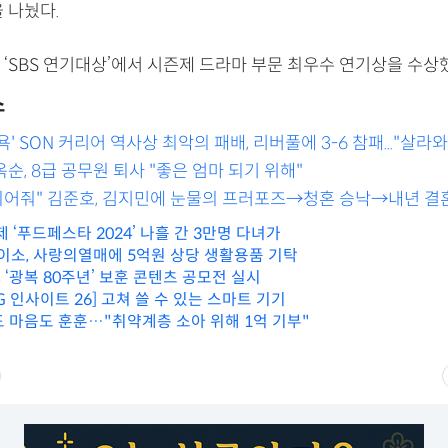
 나눴다.
‘SBS 연기대상’에서 시즌제 드라마 부문 최우수 연기상을 수상
스
' SON 커리어 역사상 최악의 패배, 리버풀에 3-6 참패..."살라
의 혹평
 옥순, 8급 공무원 퇴사 "좋은 엄마 되기 위해"
되어줘" 김준호, 김지민에 눈물의 프러포즈→청혼 승낙→내년 결
제 ‘푸드페스타 2024’ 나흘 간 3만명 다녀가
[ESG] 아성다이소, 사랑의열매에 5억원 상당 생활용품 기탁
‘광복 80주년’ 보훈 콘텐츠 공모전 실시
G 인사이트 26] 고쳐 쓸 수 있는 스마트 기기
도 마음도 훈훈…"취약계층 소아 위해 1억 기부"