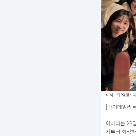
이하늬와 '열혈사제
[마이데일리 
이하늬는 23일
시부터 회식하