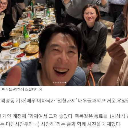
' 배우들./이하늬 소셜미디어
= 곽명동 기자]배우 이하늬가 ‘열혈사제’ 배우들과의 뜨거운 우정
 개인 계정에 “함께여서 그저 좋았다. 축복같은 동료들. (시상식
는 미친사람두라…) 사랑해”라는 글과 함께 사진을 게재했다.