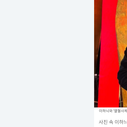
이하늬와 '열혈사제
사진 속 이하