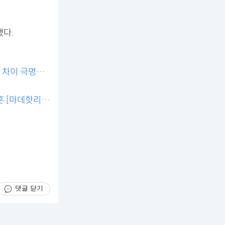
했다.
와 차이 극명했
혼 [마데핫리
댓글 닫기