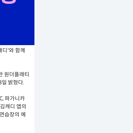
캐디'와 함께
행한 원더플래티
3일 밝혔다.
C, 파가니카
 김캐디 앱의
 연습장의 예