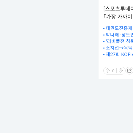
[스포츠투데
「가장 가까이 
태권도진흥재단
박나래·장도연
'리버풀전 침
소지섭→옥택연 
제27회 KO
0