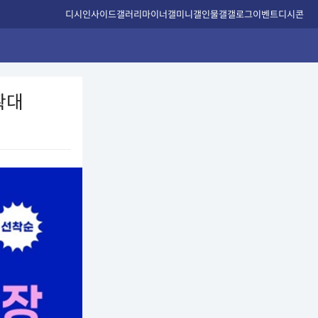
디시인사이드
갤러리
마이너갤
미니갤
인물갤
갤로그
이벤트
디시콘
확대