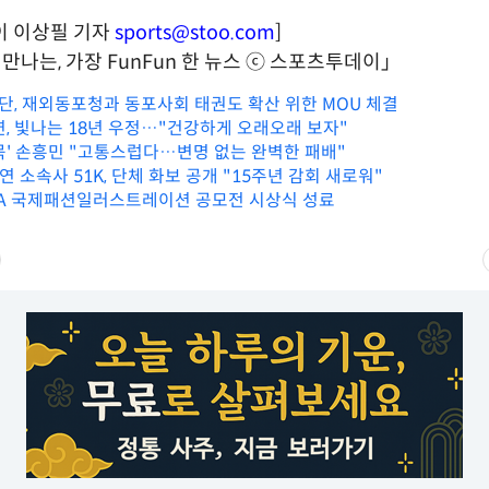
이 이상필 기자
sports@stoo.com
]
만나는, 가장 FunFun 한 뉴스 ⓒ 스포츠투데이」
, 재외동포청과 동포사회 태권도 확산 위한 MOU 체결
, 빛나는 18년 우정…"건강하게 오래오래 보자"
묵' 손흥민 "고통스럽다…변명 없는 완벽한 패배"
소속사 51K, 단체 화보 공개 "15주년 감회 새로워"
FIA 국제패션일러스트레이션 공모전 시상식 성료