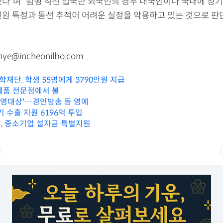
있다”며 “범행 직전 입국한 외국인의 경우 내국인이나 국내에 장기
신원 특정과 동선 추적이 어려운 실정을 악용하고 있는 것으로 판
e@incheonilbo.com
재단, 학생 55명에게 3790만원 지급
제품 전문점에서 불
G 경영대상'…경인방송 등 영예
기 수출 지원 6196억 투입
, 중소기업 설자금 특별지원