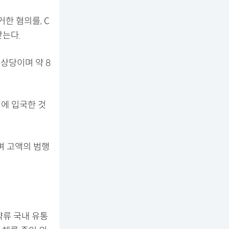
거한 혐의를, C
받는다.
 상당이며 약 8
내에 입국한 것
며 고액의 범행
약류 국내 유통