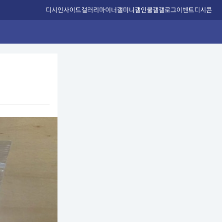
디시인사이드
갤러리
마이너갤
미니갤
인물갤
갤로그
이벤트
디시콘