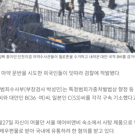
잠복 중이던 인천지검 마약수사관들이 필로폰을 수거하고 내려온 대만 국적 B씨를 검거하
 마약 운반을 시도한 외국인들이 잇따라 검찰에 적발됐다.
범죄수사부(부장검사 박성민)는 특정범죄가중처벌법상 향정 등
)씨와 대만인 B(36·여)씨, 일본인 C(53)씨를 각각 구속 기소했다
8월27일 자신이 머물던 서울 에어비앤비 숙소에서 사탕 제품으로
 국제우편물로 받아 국내에 유통하려 한 혐의를 받고 있다.