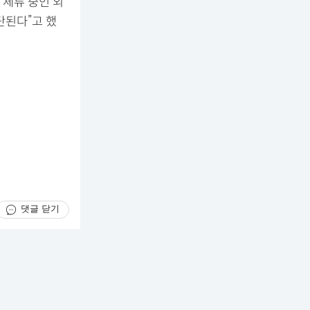
 체류 중인 외
단된다”고 했
댓글 닫기