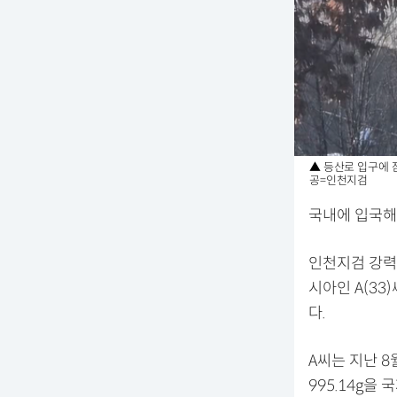
▲ 등산로 입구에 
공=인천지검
국내에 입국해
인천지검 강력
시아인 A(33
다.
A씨는 지난 
995.14g을