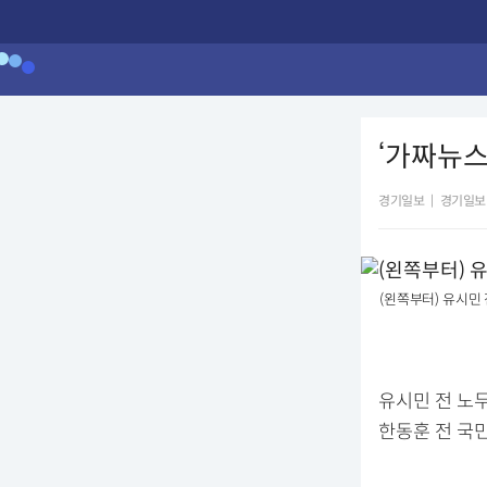
‘가짜뉴스
경기일보
|
경기일보
(왼쪽부터) 유시민 
유시민 전 노
한동훈 전 국