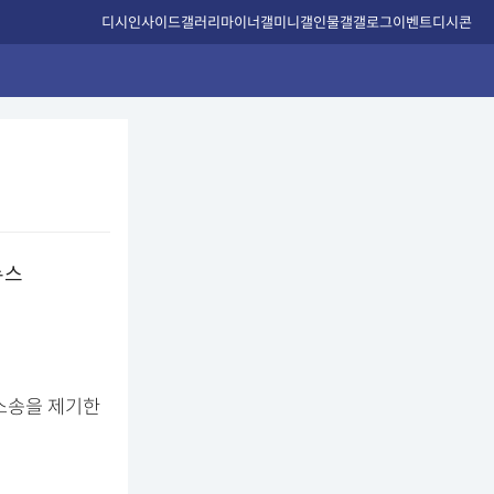
디시인사이드
갤러리
마이너갤
미니갤
인물갤
갤로그
이벤트
디시콘
소송을 제기한