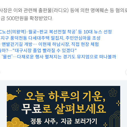
이사장은 이와 관련해 출판물(라디오) 등에 의한 명예훼손 등 혐의
벌금 500만원을 확정받았다.
-C노선(의왕역)·월곶~판교 복선전철 착공’ 등 10대 뉴스 선정
지구 풍덕천동 다세대주택 밀집지, 주민안심마을 조성
 맨발걷기길 개방… 이현재 하남시장, 직접 현장 체험
출마?…"대구시장 졸업 빨라질 수 있겠다"
 ‘물씬’…다채로운 행사 펼쳐지는 경기도 뮤지엄으로 떠나볼까