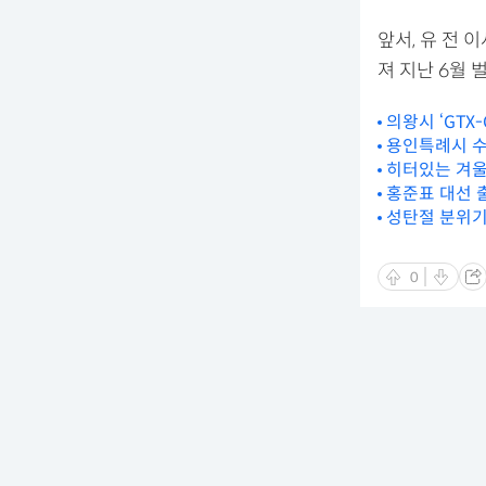
앞서, 유 전 
져 지난 6월 
의왕시 ‘GTX
용인특례시 수
히터있는 겨울
홍준표 대선 
성탄절 분위기
0