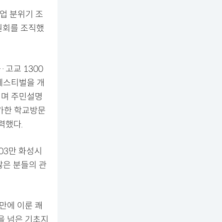
업 분위기 조
원회를 조직했
고교 1300
 페스티벌을 개
니며 주민설명
참가한 학교방문
력했다.
103만 화성시
많은 분들의 관
년만에 이룬 쾌
을 넘은 기초지