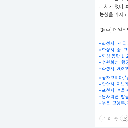
자체가 됐다.
능성을 가지고 
©(주) 데일
화성시, '전국
화성시, 중·고
화성 동탄 1
수원화성·행궁
화성시, 20
공차코리아, 
안양시, 지방
포천시, 겨울
원자력연, 방
우본-고용부, 
0