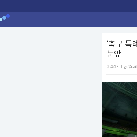
‘축구 특례
눈앞
데일리안
|
yjs@dai