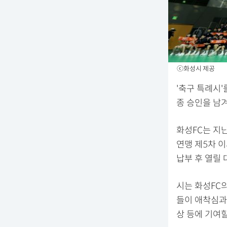
ⓒ화성시 제공
'축구 특례시'
종 승인을 남겨
화성FC는 지
연맹 제5차 이
납부 후 열릴
시는 화성FC
들이 애착심과
상 등에 기여