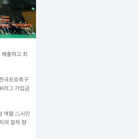
를 제출하고 최
린 한국프로축구
 K리그 가입금
점 역할 △시민
지의 질적 향