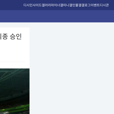
디시인사이드
갤러리
마이너갤
미니갤
인물갤
갤로그
이벤트
디시콘
 최종 승인