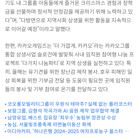
기도 내 그룹홈 아동들에게 즐거운 크리스마스 경험과 장학
금을 선물하며 정서적 안정감을 제공하기 위해 노력하고 있
다”며, “다방면으로 지역사회 상생을 위한 활동을 지속적으
로 이어갈 예정”이라고 말했다.
한편, 카카오게임즈는 ‘더 가깝게, 카카오’라는 카카오그룹
통합 상생사업 슬로건에 발맞춰 사내 임직원 참여형 나눔 프
로젝트 ‘다가치 나눔파티’로 지역 상생을 실천하고 있다. 특
히, 올해는 유기견을 위한 장난감 제작 봉사, 호우 피해민 일
상 회복을 위한 기부금 전달 등 도움이 필요한 곳에 임직원
들의 봉사 및 기부 참여로 온기를 전달하고 있다.
코오롱모빌리티그룹이 우원식 테마주? 실체 없는 롤러코스터
보람그룹, 김형석 작곡가와 AI 음원 제작 업무협약 체결
남양유업, 베스트 집유장 ‘최우수’ 농림부 장관상 수상
농심, 서울빛초롱축제 라면놀이동산 화제
이디야커피, ‘하나은행 2024~2025 여자프로농구 올스타 페스
티벌’ 스폰서십 참여