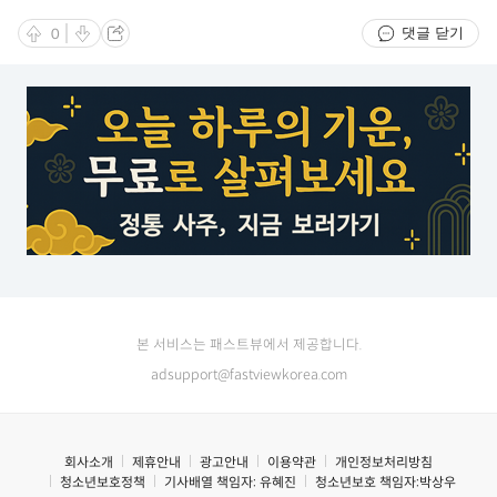
댓글 닫기
0
본 서비스는 패스트뷰에서 제공합니다.
adsupport@fastviewkorea.com
회사소개
제휴안내
광고안내
이용약관
개인정보처리방침
청소년보호정책
기사배열 책임자:
유혜진
청소년보호 책임자:
박상우