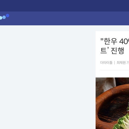
"한우 4
트’ 진행
더타이틀
|
최채원 