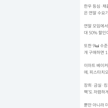
한우 등심·채끝
은 연말 수요가
연말 모임에서 
대 50% 할인
또한 9㎉ 수준
개 구매하면 
이마트 베이커
에, 피스타치
장희·금실·킹
팩'도 저렴하게
뿐만 아니라 