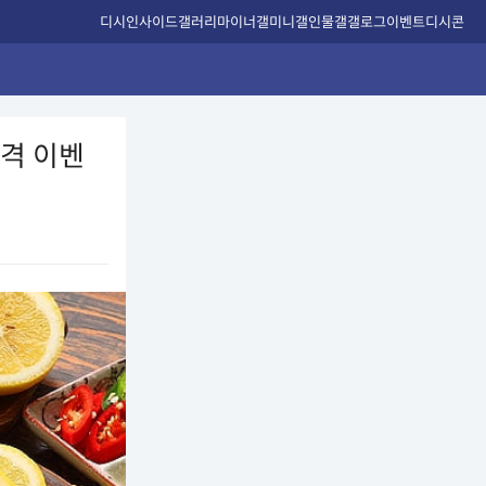
디시인사이드
갤러리
마이너갤
미니갤
인물갤
갤로그
이벤트
디시콘
파격 이벤