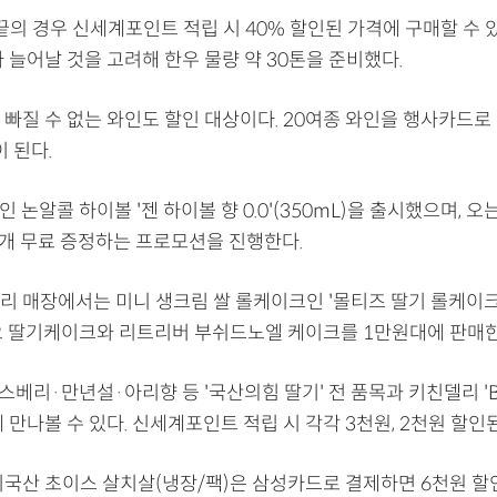
의 경우 신세계포인트 적립 시 40% 할인된 가격에 구매할 수 있
 늘어날 것을 고려해 한우 물량 약 30톤을 준비했다.
빠질 수 없는 와인도 할인 대상이다. 20여종 와인을 행사카드로 
이 된다.
인 논알콜 하이볼 '젠 하이볼 향 0.0'(350mL)을 출시했으며, 오
1개 무료 증정하는 프로모션을 진행한다.
리 매장에서는 미니 생크림 쌀 롤케이크인 '몰티즈 딸기 롤케이크
오 딸기케이크와 리트리버 부쉬드노엘 케이크를 1만원대에 판매한
스베리·만년설·아리향 등 '국산의힘 딸기' 전 품목과 키친델리 '
 만나볼 수 있다. 신세계포인트 적립 시 각각 3천원, 2천원 할인
미국산 초이스 살치살(냉장/팩)은 삼성카드로 결제하면 6천원 할