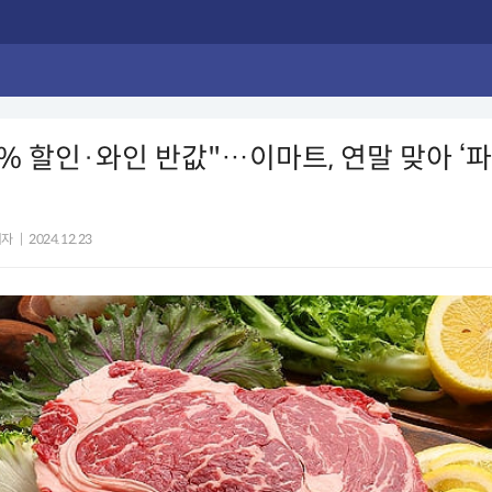
0% 할인·와인 반값"…이마트, 연말 맞아 ‘
기자
|
2024.12.23