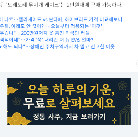
된 '도레도레 무지개 케이크'는 2만원대에 구매 가능하다.
이 나?"…팰리세이드 vs 싼타페, 하이브리드 가격 비교해보니
우웩, 이래도 안 끊어?"…오늘부터 적용되는 '이것'
 우습나"…200만원어치 옷 훔친 외국인 커플
격적이네"…가격 '쭉' 내려간 더 뉴 EV6, 얼마?
고해도 되나"…장애인 주차구역까지 차 밀고 신고한 이웃