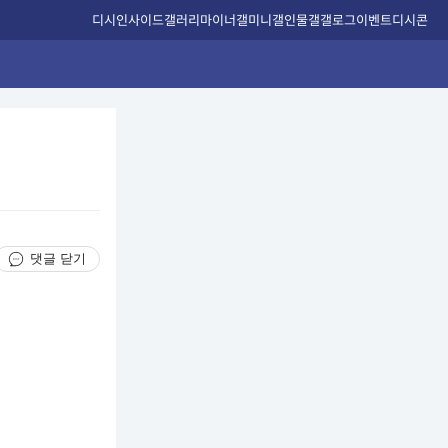
디시인사이드
갤러리
마이너갤
미니갤
인물갤
갤로그
이벤트
디시콘
댓글 닫기