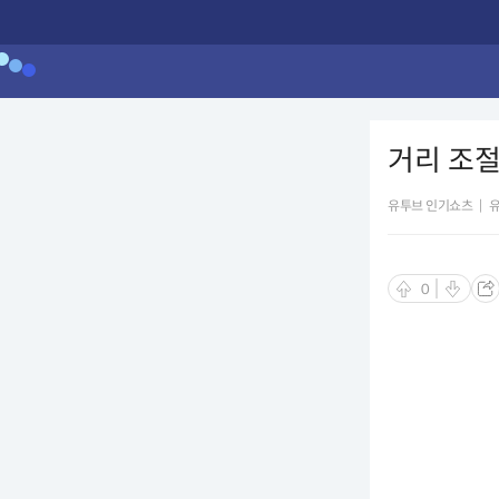
거리 조
유투브 인기쇼츠
|
0