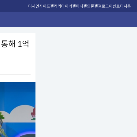
디시인사이드
갤러리
마이너갤
미니갤
인물갤
갤로그
이벤트
디시콘
 통해 1억