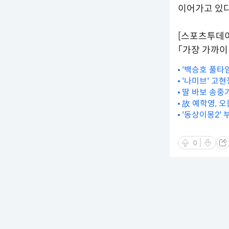
이어가고 있다
[스포츠투데
「가장 가까이 
'백승호 풀타임
'나미브' 고현
딸 바보 송중기
故 예학영, 오
'동상이몽2'
0