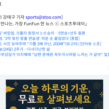
.
이 강태구 기자
sports@stoo.com
]
만나는, 가장 FunFun 한 뉴스 ⓒ 스포츠투데이」
' 버밍엄, 크롤리 원정서 1-0 승리…5연승+선두 탈환
정, '2억 빚진 방출 연습생' 려운 손 붙잡았다 [종합]
, 사진 보여주며 "기쁨 2배 아닌, 200배"(보고타) [인터뷰 스포]
늘(24일) 2주기…다사다난한 삶
 부부상담가 이지혜에 "남편 문재완 꼭두각시처럼 느끼는 거 같아" 일침