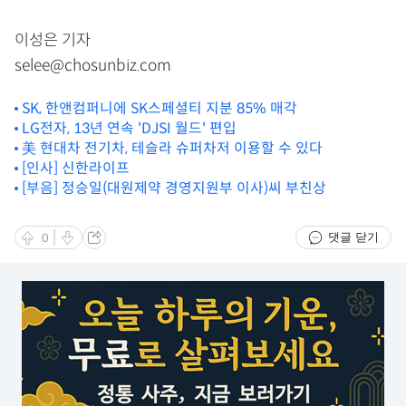
이성은 기자
selee@chosunbiz.com
SK, 한앤컴퍼니에 SK스페셜티 지분 85% 매각
LG전자, 13년 연속 'DJSI 월드' 편입
美 현대차 전기차, 테슬라 슈퍼차저 이용할 수 있다
[인사] 신한라이프
[부음] 정승일(대원제약 경영지원부 이사)씨 부친상
댓글 닫기
0