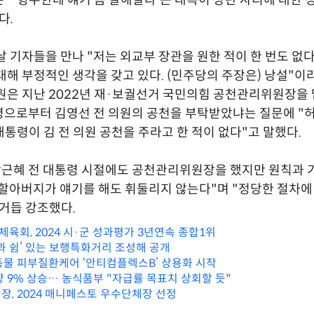
 "'형수한테 얘기 좀 잘해달라'는 대목이 장관 자리에 대한 
다.
날 기자들을 만나 "저는 외교부 장관을 원한 적이 한 번도 없다
대해 부정적인 생각을 갖고 있다. (민주당의 주장은) 낭설"이
원은 지난 2022년 재·보궐선거 국민의힘 공천관리위원장을
으로부터 김영선 전 의원의 공천을 부탁받았냐는 질문에 "
대통령이 김 전 의원 공천을 주라고 한 적이 없다"고 말했다.
박근혜 전 대통령 시절에도 공천관리위원장을 했지만 원칙과 
 할아버지가 얘기를 해도 휘둘리지 않는다"며 "정당한 절차에
거듭 강조했다.
육회, 2024 시·군 성과평가 3년연속 종합1위
연과 쉼’ 있는 보행특화거리 조성해 공개
동물 피부질환케어 ‘안티컴플렉스B’ 상용화 시작
량 9% 상승… 농식품부 "자급률 목표치 상회할 듯"
장, 2024 매니페스토 우수단체장 선정