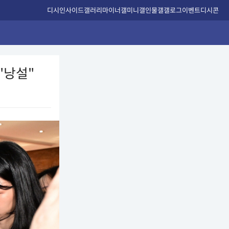
디시인사이드
갤러리
마이너갤
미니갤
인물갤
갤로그
이벤트
디시콘
"낭설"