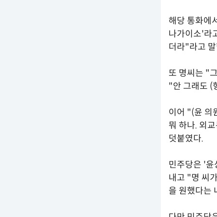
해당 통화에서
나가이소'라고
더라"라고 말
또 명씨는 "
"안 그래도 
이어 "(윤 
뭐 하나. 외
덧붙였다.
민주당은 '윤
내고 "명 씨
을 원했다는 