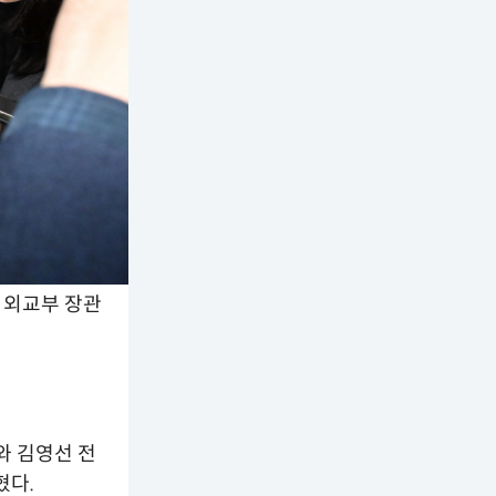
 외교부 장관
와 김영선 전
혔다.