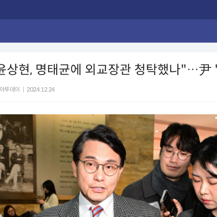
윤상현, 명태균에 외교장관 청탁했나"…尹 
아투데이
|
2024.12.24