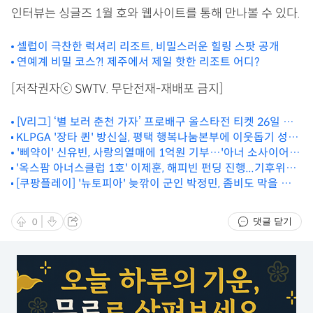
인터뷰는 싱글즈 1월 호와 웹사이트를 통해 만나볼 수 있다.
셀럽이 극찬한 럭셔리 리조트, 비밀스러운 힐링 스팟 공개
연예계 비밀 코스?! 제주에서 제일 핫한 리조트 어디?
[저작권자ⓒ SWTV. 무단전재-재배포 금지]
[V리그] ‘별 보러 춘천 가자’ 프로배구 올스타전 티켓 26일 오
KLPGA '장타 퀸' 방신실, 평택 행복나눔본부에 이웃돕기 성금
픈
1천만원 전달
'삐약이' 신유빈, 사랑의열매에 1억원 기부…'아너 소사이어
'옥스팜 아너스클럽 1호' 이제훈, 해피빈 펀딩 진행...기후위기
티' 가입
취약계층에 전액 기부
[쿠팡플레이] '뉴토피아' 늦깎이 군인 박정민, 좀비도 막을 수
없는 파워 직진 로맨스
댓글 닫기
0