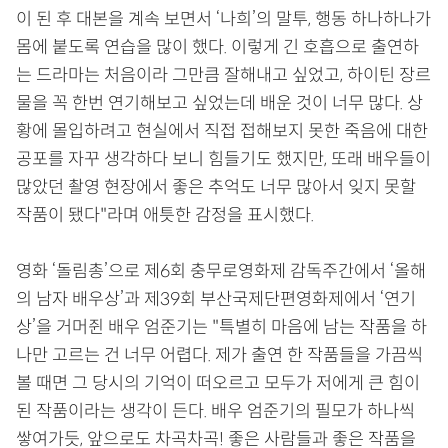
이 된 후 대본을 계속 보면서 ‘나희’의 말투, 행동 하나하나가
몸에 붙도록 연습을 많이 했다. 이렇게 긴 호흡으로 출연하
는 드라마는 처음이라 그만큼 잘해내고 싶었고, 하이틴 장르
물을 꼭 한번 연기해보고 싶었는데 배운 것이 너무 많다. 상
황에 몰입하려고 현실에서 직접 접해보지 못한 죽음에 대한
공포를 자꾸 생각하다 보니 힘들기도 했지만, 또래 배우들이
많았던 촬영 현장에서 좋은 추억도 너무 많아서 잊지 못할
작품이 됐다"라며 애틋한 감정을 표시했다.
영화 ‘돌림총’으로 제6회 충무로영화제 감독주간에서 ‘올해
의 남자 배우상’과 제39회 부산국제단편영화제에서 ‘연기
상’을 거머쥔 배우 엄준기는 "특별히 마음에 남는 작품을 하
나만 고르는 건 너무 어렵다. 제가 출연 한 작품들을 가끔씩
볼 때면 그 당시의 기억이 떠오르고 모두가 저에게 큰 힘이
된 작품이라는 생각이 든다. 배우 엄준기의 필모가 하나씩
쌓여가듯, 앞으로도 차곡차곡! 좋은 사람들과 좋은 작품을