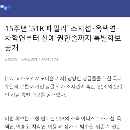
15주년 ‘51K 패밀리’ 소지섭·옥택연·
차학연부터 신예 권한솔까지 특별화보
공개
스포츠W
|
노이슬 기자
|
2024.12.24
[SWTV 스포츠W 노이슬 기자]
당당한 싱글들을 위한 국내
유일의 로컬 매거진'싱글즈'가 소지섭이 속한 ‘51K’의 15주
년 기념 특별 화보를 공개했다.
이번 화보는 개성 넘치는 51K의 소속 아티스트 소지섭, 옥
택연, 이승우, 차학연, 이동하, 정가희, 박주원, 엄준기, 권한