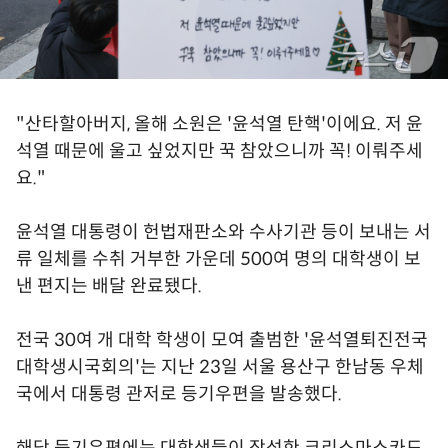
"산타할아버지, 올해 소원은 '윤석열 탄핵'이에요. 저 윤
석열 때문에 울고 싶었지만 꾹 참았으니까 꼭! 이뤄주세
요."
윤석열 대통령이 헌법재판소와 수사기관 등이 보내는 서
류 일체를 수취 거부한 가운데 500여 명의 대학생이 보
낸 편지는 배달 완료됐다.
전국 30여 개 대학 학생이 모여 출범한 '윤석열퇴진전국
대학생시국회의'는 지난 23일 서울 용산구 한남동 우체
국에서 대통령 관저로 등기우편을 발송했다.