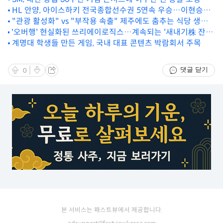
HL 안양, 아이스하키 전국종합선수권 5연속 우승…이현승
MVP
"관광 활성화" vs "부작용 속출" 제주에도 춤추는 식당 생길
'오버행' 현실화된 쓰리에이로직스…계속되는 '새내기株 잔혹
까
사'[핫종목]
계명대 학생들 만든 게임, 국내 대표 콘텐츠 박람회서 주목
댓글 닫기
0
본 서비스는 패스트뷰에서 제공합니다.