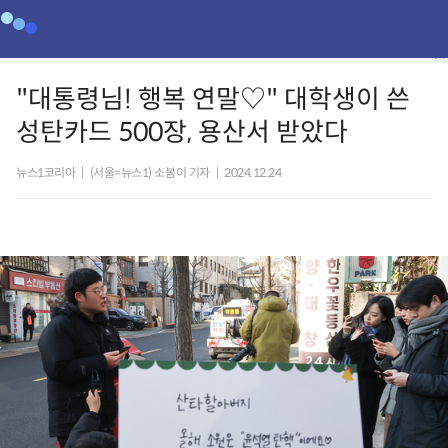
"대통령님! 행복 연말♡" 대학생이 쓴
성탄카드 500장, 용산서 받았다
뉴스1코리아
|
(서울=뉴스1) 소봄이 기자
|
2024.12.24