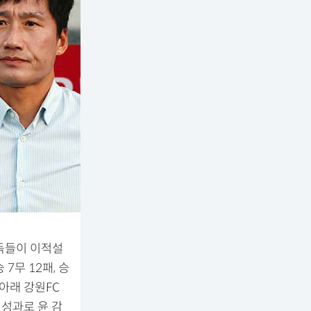
독들이 이적설
7무 12패, 승
 아래 강원FC
 성과로 윤 감