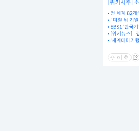
[위키사주] 
전 세계 82개
"며칠 뒤 기
EBS1 '한국
[위키뉴스] "
회 현장
'세계테마기행
0