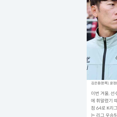
김은중(왼쪽), 윤정환
이번 겨울, 
에 휘말렸기 때
점 64로 K리
는 리그 우승팀