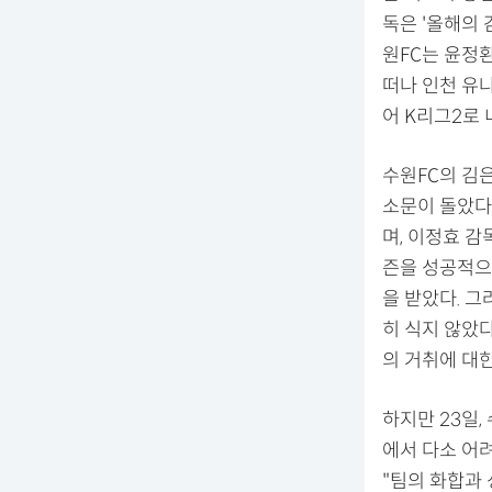
독은 '올해의 
원FC는 윤정
떠나 인천 유
어 K리그2로
수원FC의 김
소문이 돌았다
며, 이정효 감
즌을 성공적으로
을 받았다. 
히 식지 않았
의 거취에 대
하지만 23일,
에서 다소 어
"팀의 화합과 