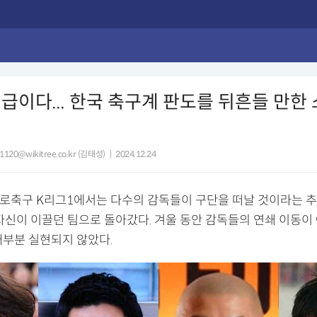
급이다... 한국 축구계 판도를 뒤흔들 만한
1120@wikitree.co.kr (김태성)
|
2024.12.24
, 프로축구 K리그1에서는 다수의 감독들이 구단을 떠날 것이라는 
 자신이 이끌던 팀으로 돌아갔다. 겨울 동안 감독들의 연쇄 이동이
대부분 실현되지 않았다.