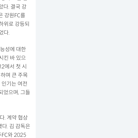
다. 결국 강
은 강원FC를
최하위로 강등되
었다.
가능성에 대한
시킨 바 있으
그2에서 첫 시
록하며 큰 주목
 인기는 여전
되었으며, 그들
다. 계약 협상
다. 김 감독은
C와 2025