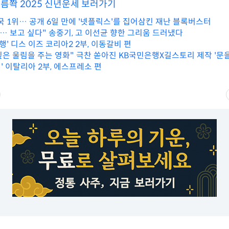
소름쫙 2025 신년운세 보러가기
국 1위… 공개 6일 만에 '넷플릭스'를 집어삼킨 재난 블록버스터
일… 보고 싶다" 송중기, 고 이선균 향한 그리움 드러냈다
기행' 디스 이즈 코리아2 2부, 이동갈비 편
깊은 울림을 주는 영화" 극찬 쏟아진 KB국민은행X길스토리 제작 '문을
' 이탈리아 2부, 에스프레소 편