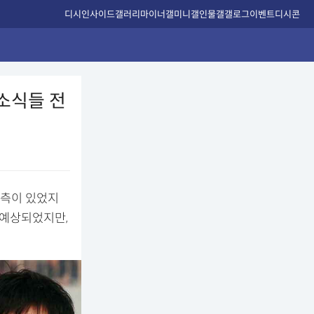
디시인사이드
갤러리
마이너갤
미니갤
인물갤
갤로그
이벤트
디시콘
 소식들 전
추측이 있었지
 예상되었지만,