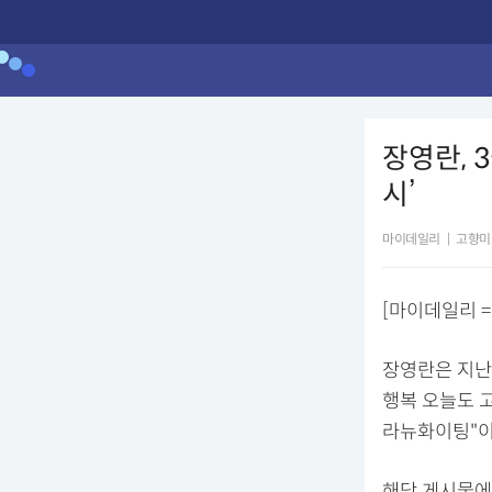
장영란, 
시’
마이데일리
|
고향미
[마이데일리 =
장영란은 지난 
행복 오늘도 
라뉴화이팅"이
해당 게시물에