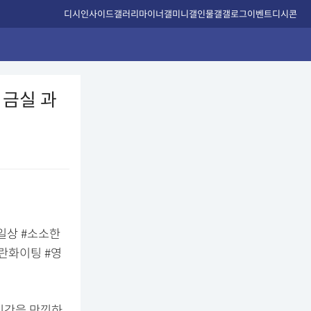
디시인사이드
갤러리
마이너갤
미니갤
인물갤
갤로그
이벤트
디시콘
 금실 과
일상 #소소한
란화이팅 #영
 시간을 만끽하