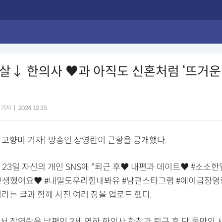
3살↓ 한의사 ♥과 아직도 신혼처럼 ‘뜨거운
 기자
|
2024.12.25
 고향미 기자] 방송인 장영란이 근황을 공개했다.
23일 자신의 개인 SNS에 "퇴근 후♥ 내편과 데이트♥ #소소한
고생했어요♥ #내일도우리힘내봐유 #남편스타그램 #에이급장영
라는 글과 함께 사진 여러 장을 업로드 했다.
서 장영란은 남편인 3세 연하 한의사 한창과 퇴근 후 단 둘만의