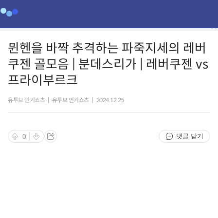
뮌헨을 바짝 추격하는 파죽지세의 레버
쿠젠 골모음 | 분데스리가 | 레버쿠젠 vs
프라이부르크
유투브 인기쇼츠
|
유투브 인기쇼츠
|
2024.12.25
댓글 닫기
0