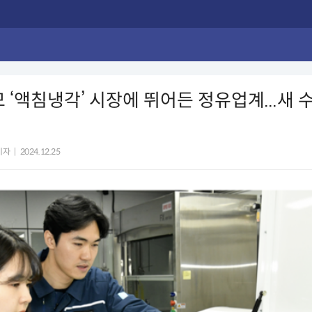
모 ‘액침냉각’ 시장에 뛰어든 정유업계...새 
기자
|
2024.12.25