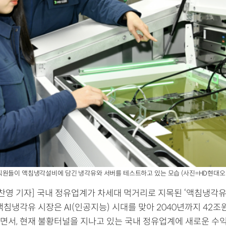
직원들이 액침냉각설비에 담긴 냉각유와 서버를 테스트하고 있는 모습 (사진=HD현대오
찬영 기자] 국내 정유업계가 차세대 먹거리로 지목된 ‘액침냉각유
액침냉각유 시장은 AI(인공지능) 시대를 맞아 2040년까지 42
면서, 현재 불황터널을 지나고 있는 국내 정유업계에 새로운 수익