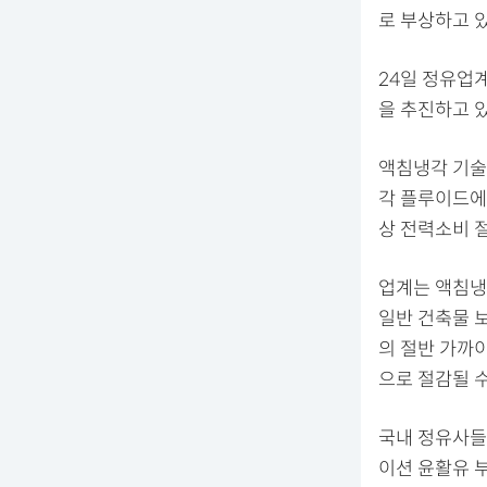
로 부상하고 있
24일 정유업계
을 추진하고 있
액침냉각 기술
각 플루이드에
상 전력소비 
업계는 액침냉
일반 건축물 
의 절반 가까
으로 절감될 수
국내 정유사들
이션 윤활유 부