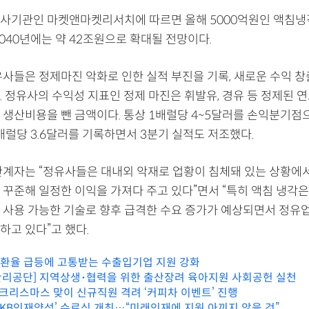
사기관인 마켓앤마켓리서치에 따르면 올해 5000억원인 액침냉
040년에는 약 42조원으로 확대될 전망이다.
유사들은 정제마진 악화로 인한 실적 부진을 기록, 새로운 수익 창
. 정유사의 수익성 지표인 정제 마진은 휘발유, 경유 등 정제된 
 생산비용을 뺀 금액이다. 통상 1배럴당 4~5달러를 손익분기점으
배럴당 3.6달러를 기록하면서 3분기 실적도 저조했다.
관계자는 “정유사들은 대내외 악재로 업황이 침체돼 있는 상황에
 꾸준해 일정한 이익을 가져다 주고 있다”면서 “특히 액침 냉각
 사용 가능한 기술로 향후 급격한 수요 증가가 예상되면서 정유
하고 있다”고 했다.
, 환율 급등에 고통받는 수출입기업 지원 강화
리공단] 지역상생･협력을 위한 출산장려 육아지원 사회공헌 실천
 크리스마스 맞이 신규직원 격려 ‘커피차 이벤트’ 진행
 ‘KB인재양성’ 수료식 개최…“미래인재에 지원 아끼지 않을 것”