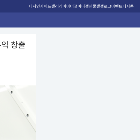
디시인사이드
갤러리
마이너갤
미니갤
인물갤
갤로그
이벤트
디시콘
수익 창출