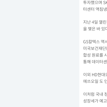
투자했으며 S
터센터 액침냉
지난 4일 열린
을 맺은 바 
GS칼텍스 역시
미국보건재단(NS
합성 원료를 
통해 데이터센
이외 HD현대
에쓰오일 도 
이처럼 국내 
성장세가 예고