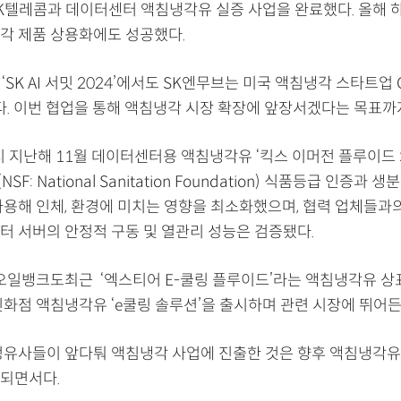
K텔레콤과 데이터센터 액침냉각유 실증 사업을 완료했다. 올해 
각 제품 상용화에도 성공했다.
 ‘SK AI 서밋 2024’에서도 SK엔무브는 미국 액침냉각 스타트업
있다. 이번 협업을 통해 액침냉각 시장 확장에 앞장서겠다는 목표까
 지난해 11월 데이터센터용 액침냉각유 ‘킥스 이머전 플루이드 S
F: National Sanitation Foundation) 식품등급 인증과
사용해 인체, 환경에 미치는 영향을 최소화했으며, 협력 업체들과
터 서버의 안정적 구동 및 열관리 성능은 검증됐다.
오일뱅크도최근 ‘엑스티어 E-쿨링 플루이드’라는 액침냉각유 상
인화점 액침냉각유 ‘e쿨링 솔루션’을 출시하며 관련 시장에 뛰어든
정유사들이 앞다퉈 액침냉각 사업에 진출한 것은 향후 액침냉각유
되면서다.