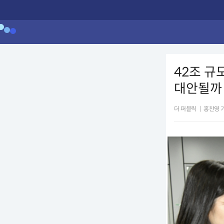
42조 규
대안될까
더 퍼블릭
|
홍찬영 