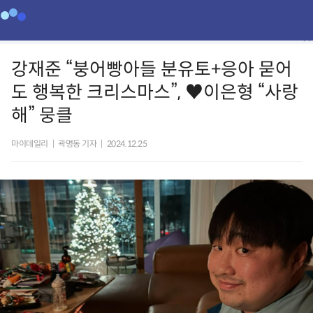
강재준 “붕어빵아들 분유토+응아 묻어
도 행복한 크리스마스”, ♥이은형 “사랑
해” 뭉클
마이데일리
|
곽명동 기자
|
2024.12.25