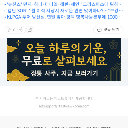
간이길 바라며" [MD리뷰]
'뉴진스' 민지·하니·다니엘·해린·혜인 "크리스마스에 뭐하냐
'캡틴 SON' 1월 이적 시장서 새로운 인연 맞이하나?…"보강이
면요"
필요하다고 생각, 이미 준비했다" 사령탑이 언급
KLPGA 투어 방신실, 연말 맞아 평택 행복나눔본부에 1000만
원 기탁
댓글 닫기
0
본 서비스는 패스트뷰에서 제공합니다.
adsupport@fastviewkorea.com