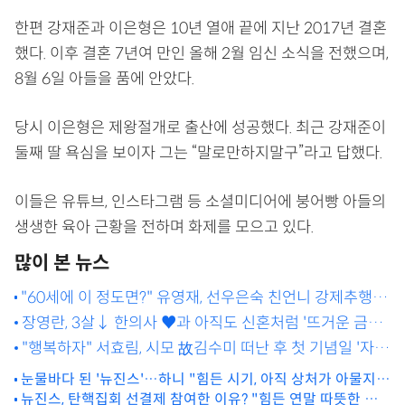
한편 강재준과 이은형은 10년 열애 끝에 지난 2017년 결혼
했다. 이후 결혼 7년여 만인 올해 2월 임신 소식을 전했으며,
8월 6일 아들을 품에 안았다.
당시 이은형은 제왕절개로 출산에 성공했다. 최근 강재준이
둘째 딸 욕심을 보이자 그는 “말로만하지말구”라고 답했다.
이들은 유튜브, 인스타그램 등 소셜미디어에 붕어빵 아들의
생생한 육아 근황을 전하며 화제를 모으고 있다.
많이 본 뉴스
"60세에 이 정도면?" 유영재, 선우은숙 친언니 강제추행 혐
의로 징역 5년 구형 [MD이슈]
장영란, 3살↓ 한의사 ♥과 아직도 신혼처럼 '뜨거운 금실
과시'
"행복하자" 서효림, 시모 故김수미 떠난 후 첫 기념일 '자
축'
눈물바다 된 '뉴진스'…하니 "힘든 시기, 아직 상처가 아물지
뉴진스, 탄핵집회 선결제 참여한 이유? "힘든 연말 따뜻한 시
않아서" 오열 [MD리뷰]