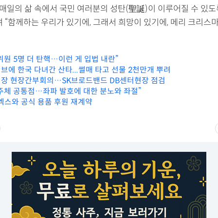
“매일의 삶 속에서 국민 여러분의 성탄(聖誕)이 이루어질 수 있
며 “함께하는 우리가 있기에, 그래서 희망이 있기에, 메리 크리스
위원 5명 더 탄핵…이런 게 입법 내란”
브에 한국 다녀간 산타...썰매 타고 선물 2천만개 뿌려
장 현장간부회의…SK브로드밴드 DB센터현장 점검
주체 공통점…좌파 발호에 대한 분노와 좌절”
이엑스와 공식 용품 후원 재계약