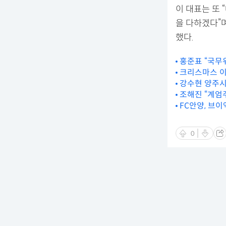
이 대표는 또 
을 다하겠다”
했다.
홍준표 “국무
크리스마스 이
강수현 양주시
조해진 “계엄
FC안양, 브
0