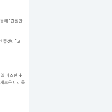
 통해 “간절한
면 좋겠다”고
녹일 따스한 촛
 새로운 나라를