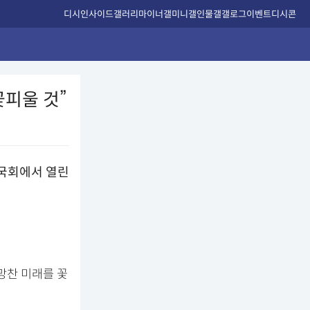
디시인사이드
갤러리
마이너갤
미니갤
인물갤
갤로그
이벤트
디시콘
꽃피울 것”
망찬 미래를 꽃