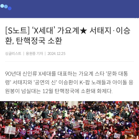
[S노트] ‘X세대’ 가요계★ 서태지·이승
환, 탄핵정국 소환
싱글리스트
|
용원중 기자
|
2024.12.25
90년대 신인류 X세대를 대표하는 가요계 스타 '문화 대통
령' 서태지와 '공연의 신' 이승환이 K-팝 노래들과 아이돌 응
원봉이 넘실대는 12월 탄핵정국에 소환돼 화제다.