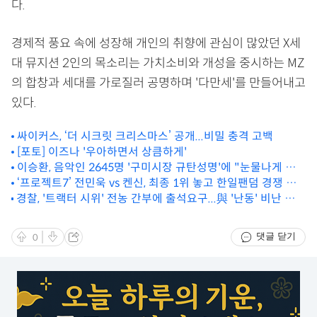
다.
경제적 풍요 속에 성장해 개인의 취향에 관심이 많았던 X세
대 뮤지션 2인의 목소리는 가치소비와 개성을 중시하는 MZ
의 합창과 세대를 가로질러 공명하며 '다만세'를 만들어내고
있다.
싸이커스, ‘더 시크릿 크리스마스’ 공개...비밀 충격 고백
[포토] 이즈나 '우아하면서 상큼하게'
이승환, 음악인 2645명 '구미시장 규탄성명'에 "눈물나게 고
맙다"
‘프로젝트7’ 전민욱 vs 켄신, 최종 1위 놓고 한일팬덤 경쟁 후
경찰, '트랙터 시위' 전농 간부에 출석요구...與 '난동' 비난 이
끈
후 태세 전환?
댓글 닫기
0