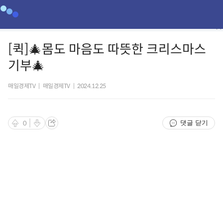
[퀵]🎄몸도 마음도 따뜻한 크리스마스
기부🎄
매일경제TV
|
매일경제TV
|
2024.12.25
댓글 닫기
0