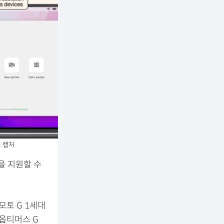
업 캡처
을 지원할 수
모토 G 1세대
 옵티머스 G