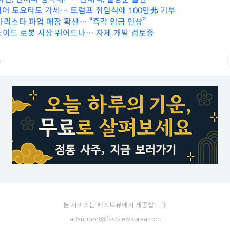
이어 토요타도 가세… 트럼프 취임식에 100만弗 기부
바리스타 파업 매장 확산… “즉각 임금 인상”
머노이드 로봇 시장 뛰어드나… 자체 개발 검토중
본 서비스는 패스트뷰에서 제공합니다.
adsupport@fastviewkorea.com