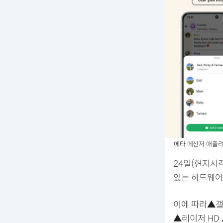
메타 메신저 애플리케
24일(현지시
있는 하드웨어
이에 따라▲갤
▲레이저 HD 