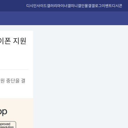
디시인사이드
갤러리
마이너갤
미니갤
인물갤
갤로그
이벤트
디시콘
로이폰 지원
지원 중단을 결