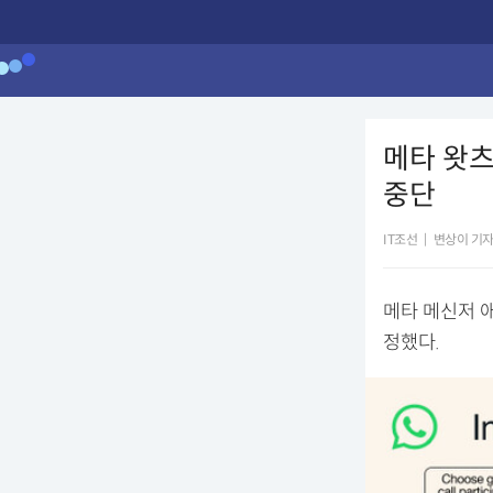
메타 왓츠
중단
IT조선
|
변상이 기
메타 메신저 애
정했다.