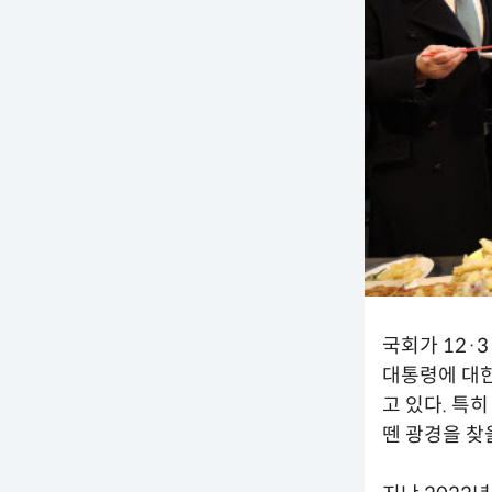
국회가 12·
대통령에 대한
고 있다. 특
뗀 광경을 찾