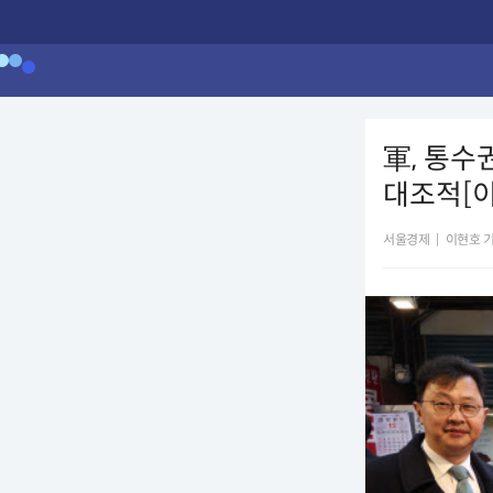
軍, 통수
대조적[이
서울경제
|
이현호 