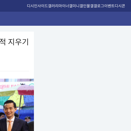
디시인사이드
갤러리
마이너갤
미니갤
인물갤
갤로그
이벤트
디시콘
흔적 지우기